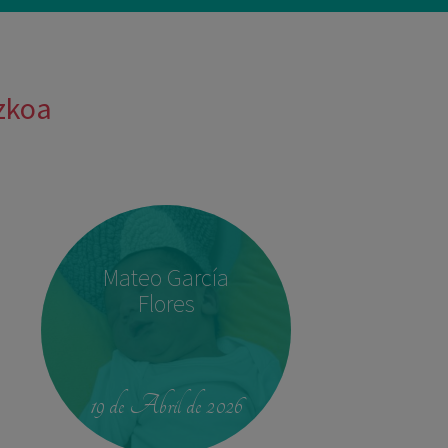
uzkoa
Mateo García
Flores
19 de Abril de 2026