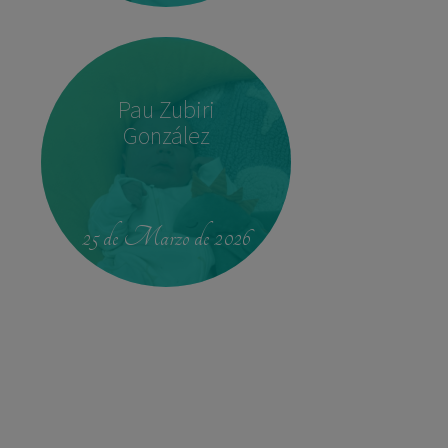
Pau Zubiri
González
22:37
3,780 kg
52 cm
25 de Marzo de 2026