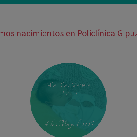
mos nacimientos en Policlínica Gip
Mía Díaz Varela
Rubio
4 de Mayo de 2026