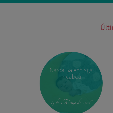
Últi
Naroa Balenciaga
Picabea
15 de Mayo de 2026