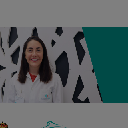
12:21
3,980 kg
50,5 cm