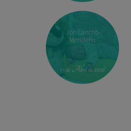
Jon Lancho
Merideño
00:42
4.330 kg
52,5 cm
13 de Abril de 2026