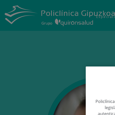
Especial
Policlínic
legis
autentica