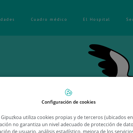
idades
Cuadro médico
El Hospital
Se
Configuración de cookies
Ongi 
a Gipuzkoa utiliza cookies propias y de terceros (ubicados e
lación no garantiza un nivel adecuado de protección de dat
Vera
ción de usuario, análisis estadístico, mejora de los servici