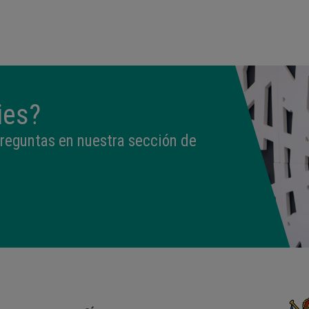
09:50
3,330 kg
49 cm
ies?
preguntas en nuestra sección de