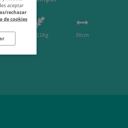
des aceptar
las/rechazar
ca de cookies
15
3.21Kg
50cm
ar