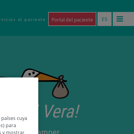
ES
Portal del paciente
rvicios al paciente
etorri Vera!
n países cuya
os) para
 Redondo Samper
os y mostrar