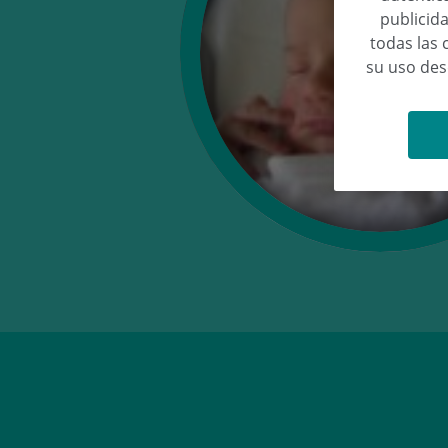
publicida
todas las 
su uso de