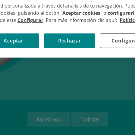
d personalizada a través del análisis de tu navegación. Pue
cookies, pulsando el botón "
Aceptar cookies
" o
configurar
sde este
Configurar
. Para más información clic aquí:
Políti
06/04/16
21:
Aceptar
Rechazar
Configur
Facebook
Twitter