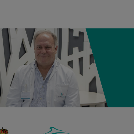
12:21
3,980 kg
50,5 cm