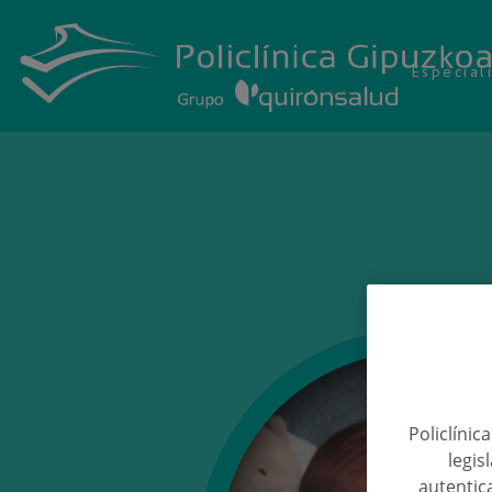
Especial
Policlínic
legis
autentica