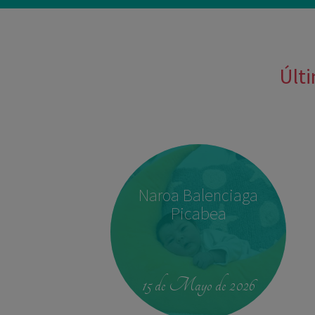
Últi
Naroa Balenciaga
Picabea
15 de Mayo de 2026