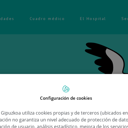
idades
Cuadro médico
El Hospital
Se
Configuración de cookies
Ongi e
a Gipuzkoa utiliza cookies propias y de terceros (ubicados e
lación no garantiza un nivel adecuado de protección de dat
Tel
ción de usuario, análisis estadístico, mejora de los servici