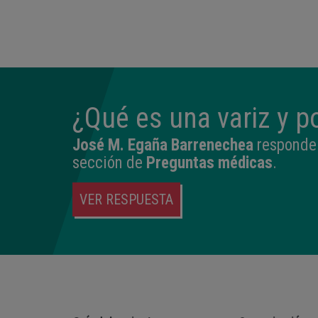
14:04
2,540 kg
45 cm
¿Qué es una variz y p
José M. Egaña Barrenechea
responde 
sección de
Preguntas médicas
.
VER RESPUESTA