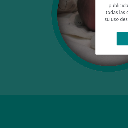
publicida
todas las 
su uso de