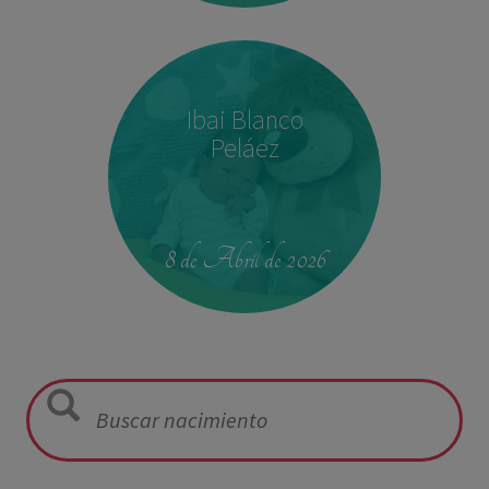
Ibai Blanco
Peláez
23:39
2,680 kg
46.5 cm
8 de Abril de 2026