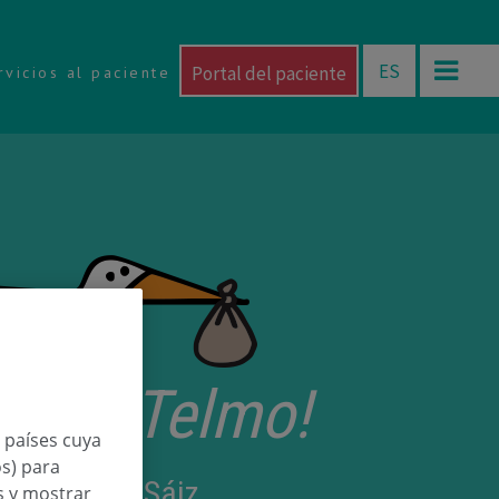
ES
Portal del paciente
rvicios al paciente
torri Telmo!
n países cuya
os) para
mo Beltrán Sáiz
os y mostrar