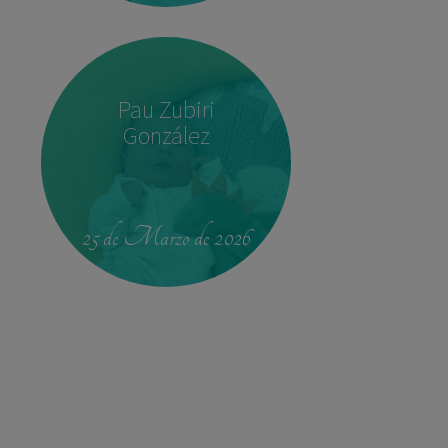
Pau Zubiri
González
22:37
3,780 kg
52 cm
25 de Marzo de 2026