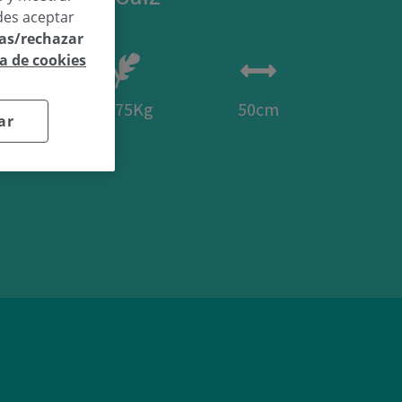
des aceptar
las/rechazar
ca de cookies
45
3,75Kg
50cm
ar