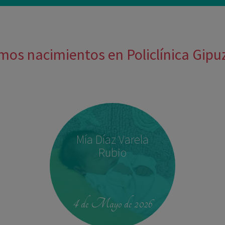
mos nacimientos en Policlínica Gip
Mía Díaz Varela
Rubio
4 de Mayo de 2026