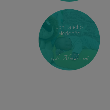
Jon Lancho
Merideño
00:42
4.330 kg
52,5 cm
13 de Abril de 2026