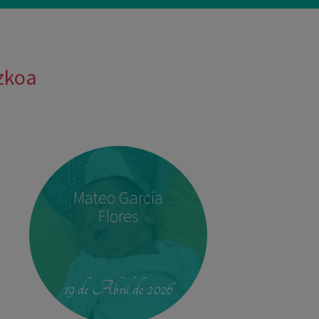
uzkoa
Mateo García
Flores
19 de Abril de 2026