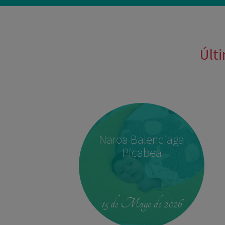
Últi
Naroa Balenciaga
Picabea
15 de Mayo de 2026