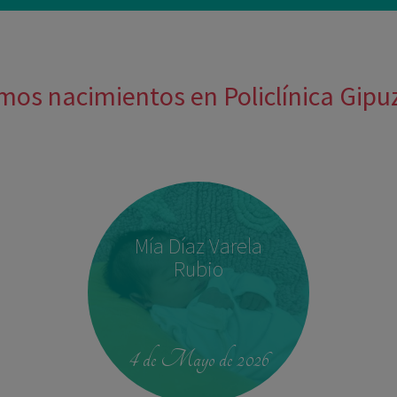
mos nacimientos en Policlínica Gip
Mía Díaz Varela
Rubio
4 de Mayo de 2026