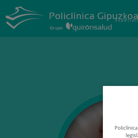
Especial
Policlínic
legis