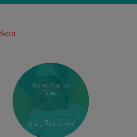
uzkoa
Mateo García
Flores
19 de Abril de 2026