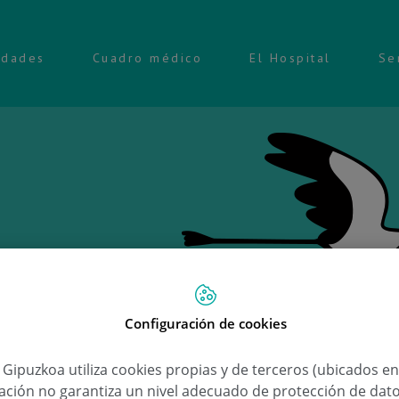
idades
Cuadro médico
El Hospital
Se
Ongi 
Configuración de cookies
a Gipuzkoa utiliza cookies propias y de terceros (ubicados e
Sofia
lación no garantiza un nivel adecuado de protección de dat