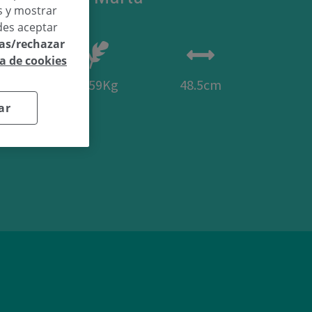
os y mostrar
des aceptar
las/rechazar
ca de cookies
13
2.59Kg
48.5cm
ar