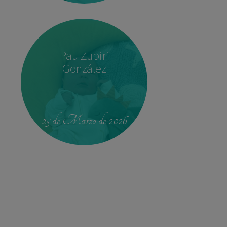
Pau Zubiri
González
22:37
3,780 kg
52 cm
25 de Marzo de 2026