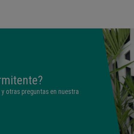
09:50
3,330 kg
49 cm
rmitente?
 y otras preguntas en nuestra