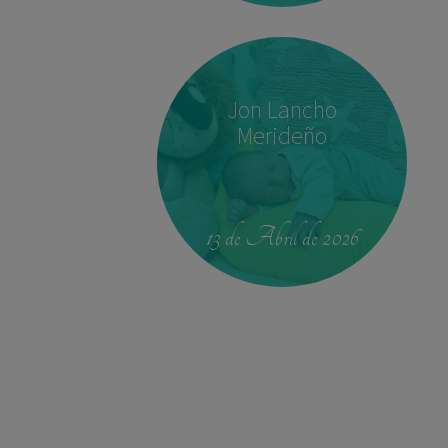
Jon Lancho
Merideño
00:42
4.330 kg
52,5 cm
13 de Abril de 2026