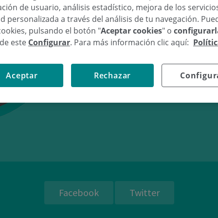
ción de usuario, análisis estadístico, mejora de los servici
d personalizada a través del análisis de tu navegación. Pue
cookies, pulsando el botón "
Aceptar cookies
" o
configurar
sde este
Configurar
. Para más información clic aquí:
Políti
11/12/09
21:
Aceptar
Rechazar
Configur
Facebook
Twitter