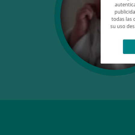
autentica
publicida
todas las 
su uso de