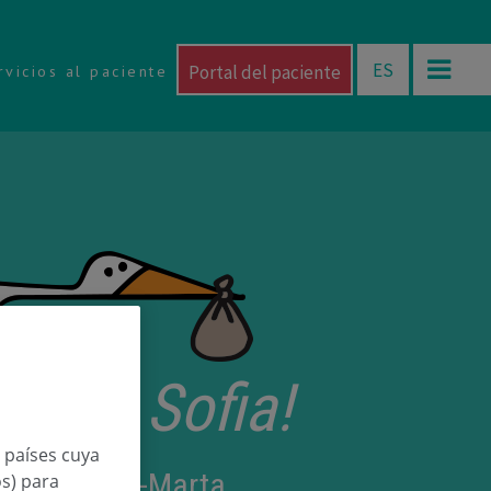
ES
Portal del paciente
rvicios al paciente
etorri Sofia!
n países cuya
 Garde Diaz-Marta
os) para