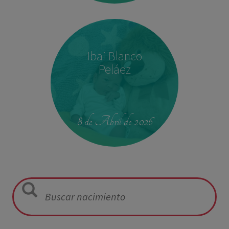
Ibai Blanco
Peláez
23:39
2,680 kg
46.5 cm
8 de Abril de 2026