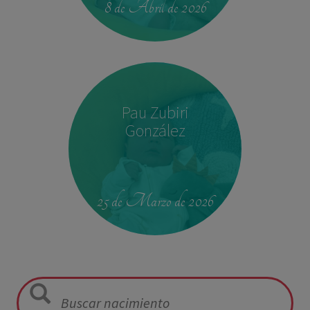
8 de Abril de 2026
Pau Zubiri
González
09:50
3,330 kg
49 cm
25 de Marzo de 2026