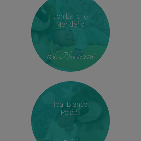
Jon Lancho
Merideño
22:37
3,780 kg
52 cm
13 de Abril de 2026
Ibai Blanco
Peláez
14:04
2,540 kg
45 cm