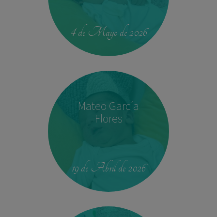
00:42
4.330 kg
52,5 cm
4 de Mayo de 2026
Mateo García
Flores
23:39
2,680 kg
46.5 cm
19 de Abril de 2026