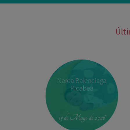
Últi
Naroa Balenciaga
Picabea
15 de Mayo de 2026