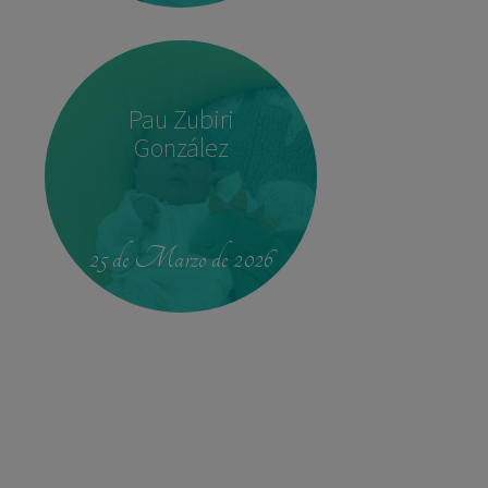
Pau Zubiri
González
22:37
3,780 kg
52 cm
25 de Marzo de 2026