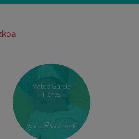
uzkoa
Mateo García
Flores
19 de Abril de 2026