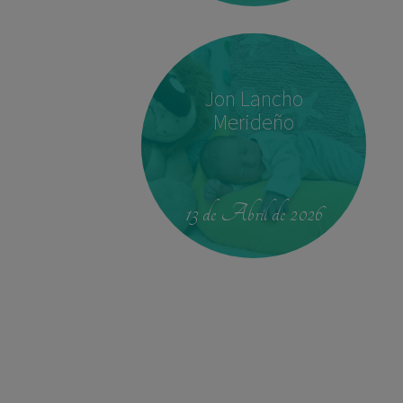
Jon Lancho
Merideño
00:42
4.330 kg
52,5 cm
13 de Abril de 2026