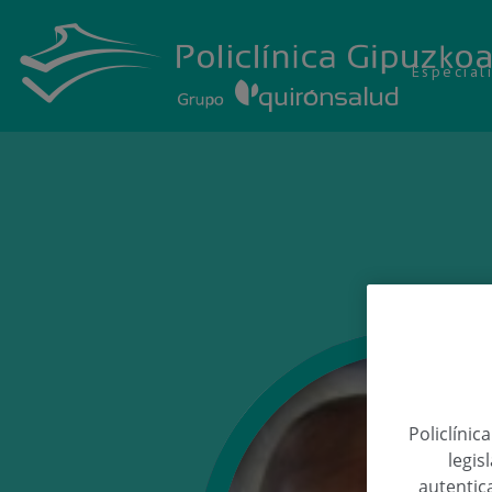
Especial
Policlínic
legis
autentica