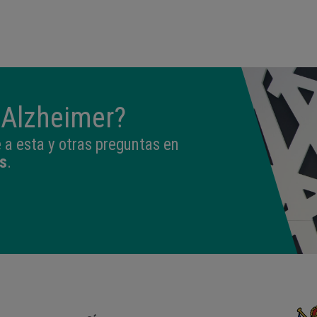
09:50
3,330 kg
49 cm
 Alzheimer?
a esta y otras preguntas en
s
.