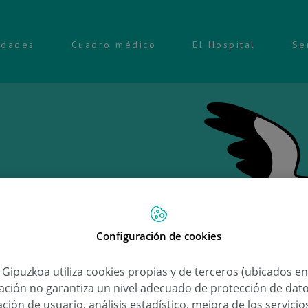
idades
Cuadro médico
El Hospital
Se
Configuración de cookies
Ongi e
a Gipuzkoa utiliza cookies propias y de terceros (ubicados e
lación no garantiza un nivel adecuado de protección de dat
Oiart
ción de usuario, análisis estadístico, mejora de los servici