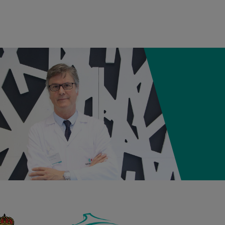
12:21
3,980 kg
50,5 cm