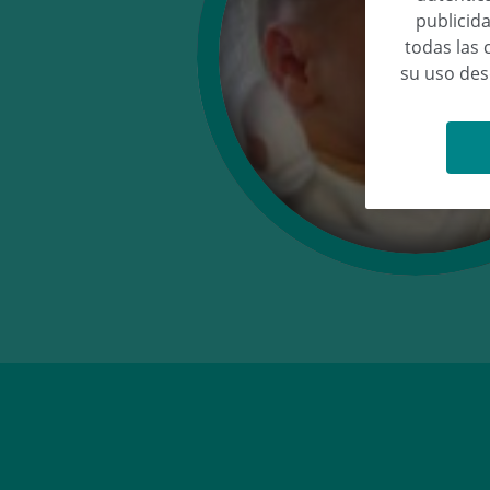
publicida
todas las 
su uso de