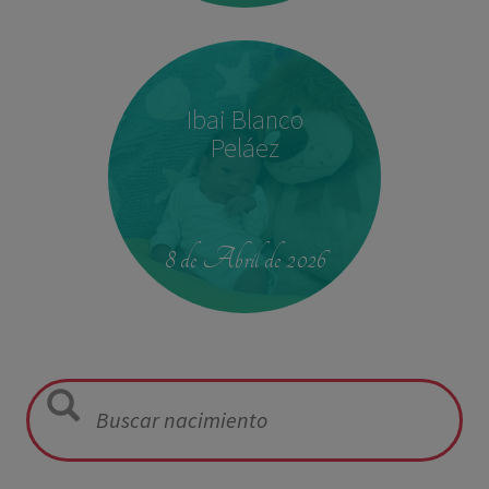
Ibai Blanco
Peláez
23:39
2,680 kg
46.5 cm
8 de Abril de 2026