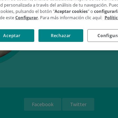
d personalizada a través del análisis de tu navegación. Pue
cookies, pulsando el botón "
Aceptar cookies
" o
configurar
sde este
Configurar
. Para más información clic aquí:
Políti
20/07/10
17:
Aceptar
Rechazar
Configur
Facebook
Twitter