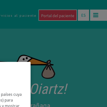
ES
Portal del paciente
rvicios al paciente
torri Oiartz!
n países cuya
os) para
z Martin Larrañaga
os y mostrar