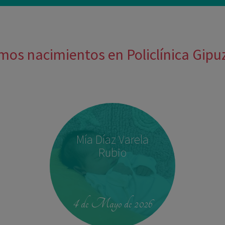
mos nacimientos en Policlínica Gip
Mía Díaz Varela
Rubio
4 de Mayo de 2026