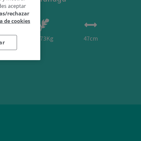
des aceptar
las/rechazar
ca de cookies
20
2.73Kg
47cm
ar