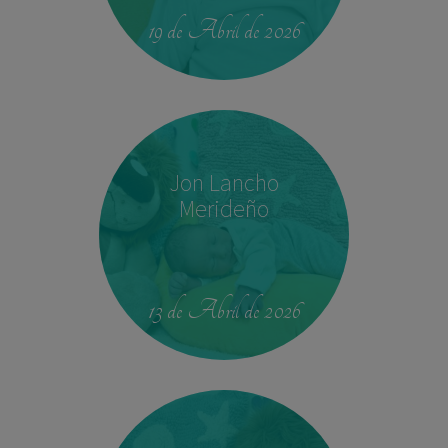
19 de Abril de 2026
Jon Lancho
Merideño
22:37
3,780 kg
52 cm
13 de Abril de 2026