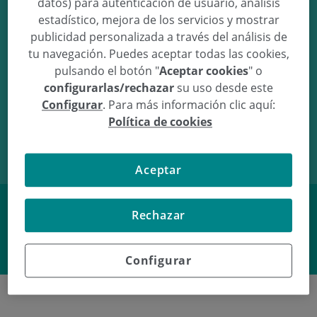
datos) para autenticación de usuario, análisis
estadístico, mejora de los servicios y mostrar
Mauro- Alexander Gómez Montiel
publicidad personalizada a través del análisis de
tu navegación. Puedes aceptar todas las cookies,
pulsando el botón "
Aceptar cookies
" o
configurarlas/rechazar
su uso desde este
Configurar
. Para más información clic aquí:
05/01/17
18:55
3,14Kg
48cm
Política de cookies
Aceptar
Rechazar
Facebook
Twitter
Configurar