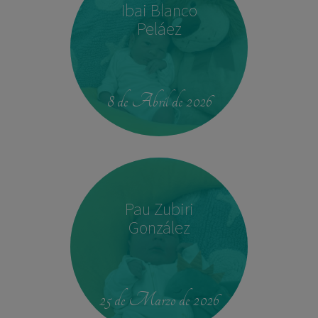
Ibai Blanco
Peláez
14:04
2,540 kg
45 cm
8 de Abril de 2026
Pau Zubiri
González
09:50
3,330 kg
49 cm
25 de Marzo de 2026