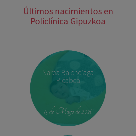
Últimos nacimientos en
Policlínica Gipuzkoa
Naroa Balenciaga
Picabea
15 de Mayo de 2026