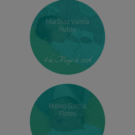
Mía Díaz Varela
Rubio
00:42
4.330 kg
52,5 cm
4 de Mayo de 2026
Mateo García
Flores
23:39
2,680 kg
46.5 cm