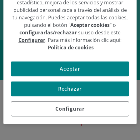
estadístico, mejora de los servicios y mostrar
07/04/10
13:50
3.36Kg
50.5cm
publicidad personalizada a través del análisis de
tu navegación. Puedes aceptar todas las cookies,
pulsando el botón "
Aceptar cookies
" o
configurarlas/rechazar
su uso desde este
Configurar
. Para más información clic aquí:
Política de cookies
Facebook
Twitter
Aceptar
Rechazar
Últimos nacimientos en
Configurar
Policlínica Gipuzkoa