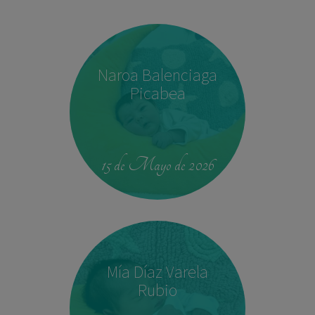
Naroa Balenciaga
Picabea
15 de Mayo de 2026
Mía Díaz Varela
Rubio