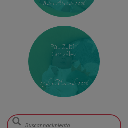
8 de Abril de 2026
Pau Zubiri
González
09:50
3,330 kg
49 cm
25 de Marzo de 2026