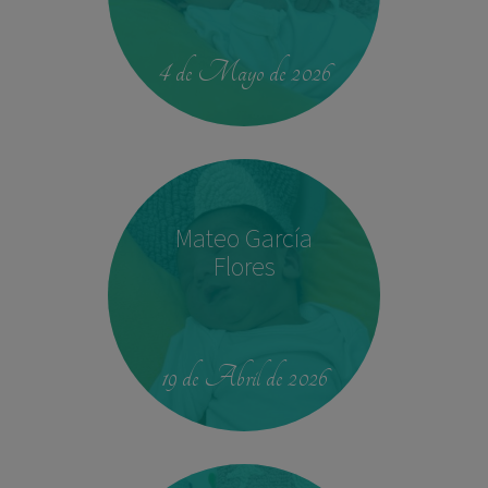
00:42
4.330 kg
52,5 cm
4 de Mayo de 2026
Mateo García
Flores
23:39
2,680 kg
46.5 cm
19 de Abril de 2026