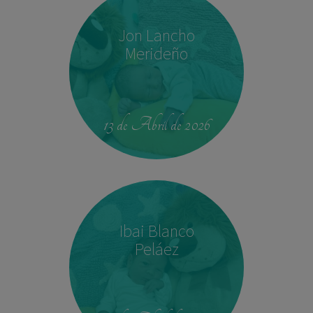
Jon Lancho
Merideño
22:37
3,780 kg
52 cm
13 de Abril de 2026
Ibai Blanco
Peláez
14:04
2,540 kg
45 cm