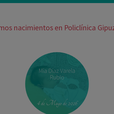
mos nacimientos en Policlínica Gip
Mía Díaz Varela
Rubio
4 de Mayo de 2026