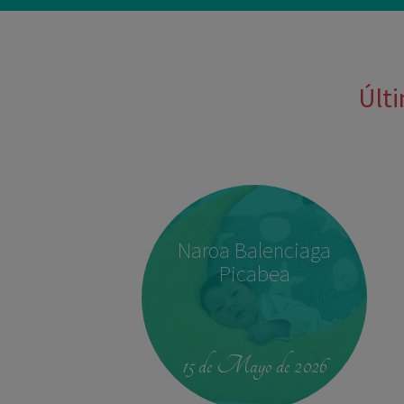
Últi
Naroa Balenciaga
Picabea
15 de Mayo de 2026