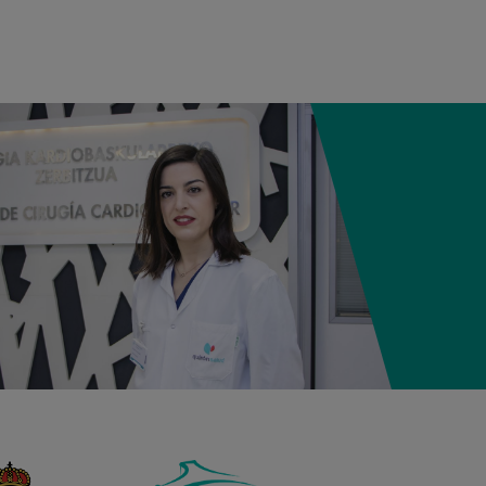
12:21
3,980 kg
50,5 cm