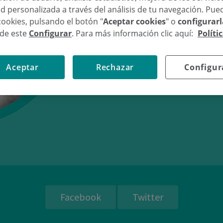
d personalizada a través del análisis de tu navegación. Pue
cookies, pulsando el botón "
Aceptar cookies
" o
configurar
sde este
Configurar
. Para más información clic aquí:
Políti
21/10/16
06:
Aceptar
Rechazar
Configur
Facebook
Twitter