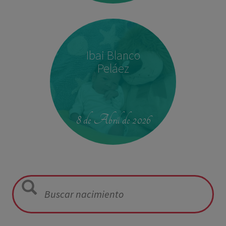
Ibai Blanco
Peláez
23:39
2,680 kg
46.5 cm
8 de Abril de 2026