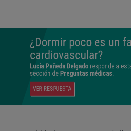
14:04
2,540 kg
45 cm
¿Dormir poco es un fa
cardiovascular?
Lucia Pañeda Delgado
responde a esta
sección de
Preguntas médicas
.
VER RESPUESTA