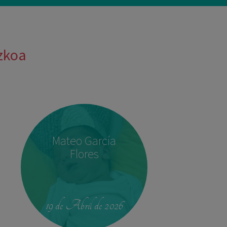
uzkoa
Mateo García
Flores
19 de Abril de 2026