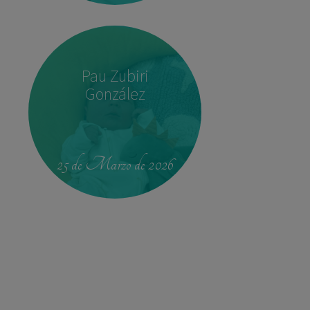
Pau Zubiri
González
22:37
3,780 kg
52 cm
25 de Marzo de 2026