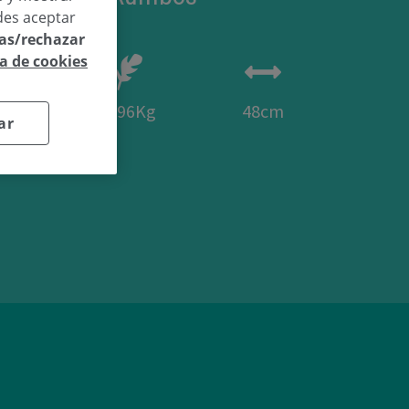
des aceptar
las/rechazar
ca de cookies
41
2,96Kg
48cm
ar