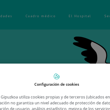
idades
Cuadro médico
El Hospital
Se
Configuración de cookies
Ongi 
a Gipuzkoa utiliza cookies propias y de terceros (ubicados e
lación no garantiza un nivel adecuado de protección de dat
Liam 
ción de usuario, análisis estadístico, mejora de los servici