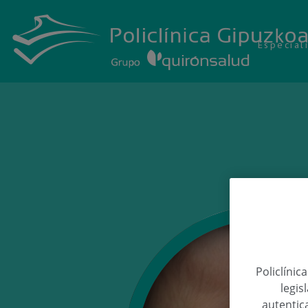
Especial
Policlínic
legis
autentica