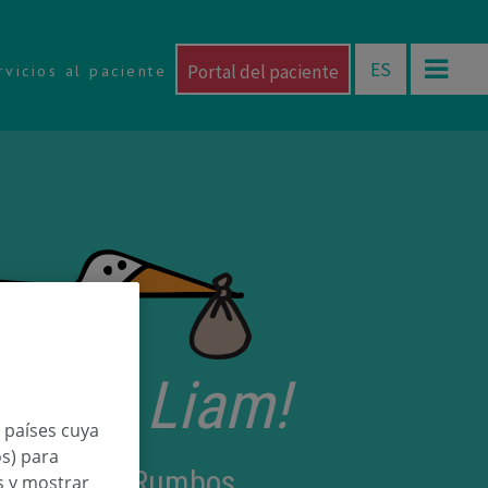
ES
Portal del paciente
rvicios al paciente
etorri Liam!
n países cuya
os) para
Chacón de Rumbos
os y mostrar