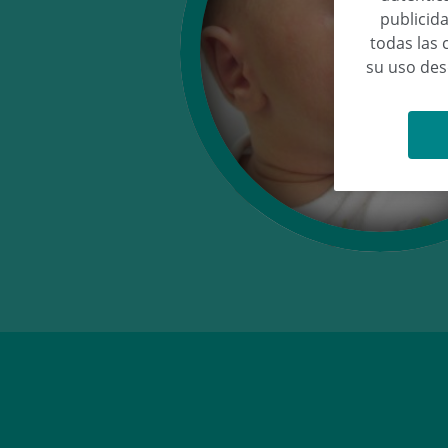
publicida
todas las 
su uso de