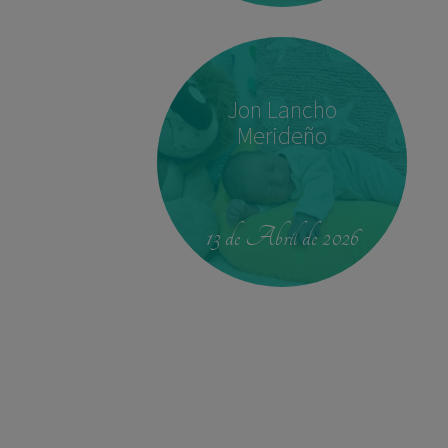
Jon Lancho
Merideño
00:42
4.330 kg
52,5 cm
13 de Abril de 2026