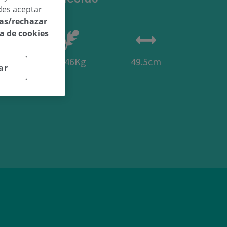
des aceptar
las/rechazar
ca de cookies
42
3.46Kg
49.5cm
ar