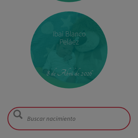
Ibai Blanco
Peláez
23:39
2,680 kg
46.5 cm
8 de Abril de 2026