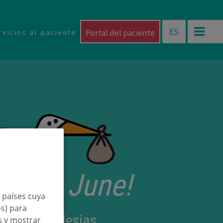
ES
Portal del paciente
rvicios al paciente
etorri June!
n países cuya
os) para
 Garrido Iglesias
os y mostrar