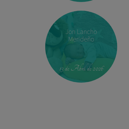
Jon Lancho
Merideño
00:42
4.330 kg
52,5 cm
13 de Abril de 2026