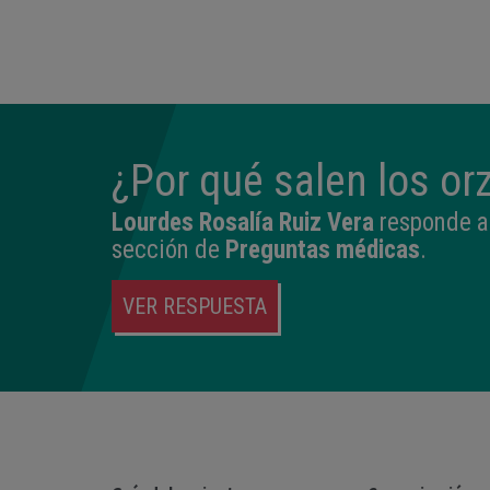
14:04
2,540 kg
45 cm
¿Por qué salen los or
Lourdes Rosalía Ruiz Vera
responde a 
sección de
Preguntas médicas
.
VER RESPUESTA