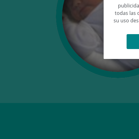
publicida
todas las 
su uso de