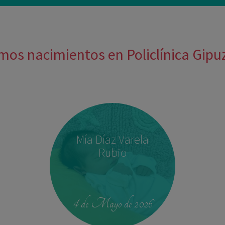
mos nacimientos en Policlínica Gip
Mía Díaz Varela
Rubio
4 de Mayo de 2026