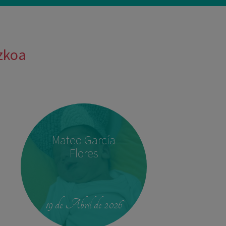
uzkoa
Mateo García
Flores
19 de Abril de 2026