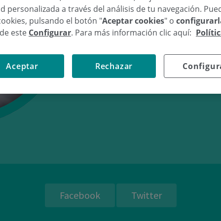
d personalizada a través del análisis de tu navegación. Pue
cookies, pulsando el botón "
Aceptar cookies
" o
configurar
sde este
Configurar
. Para más información clic aquí:
Políti
18/03/08
16:
Aceptar
Rechazar
Configur
Facebook
Twitter