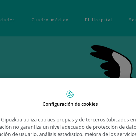
idades
Cuadro médico
El Hospital
Se
Configuración de cookies
Ongi 
a Gipuzkoa utiliza cookies propias y de terceros (ubicados e
lación no garantiza un nivel adecuado de protección de dat
June
ción de usuario, análisis estadístico, mejora de los servici