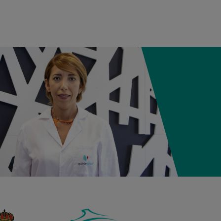
12:21
3,980 kg
50,5 cm