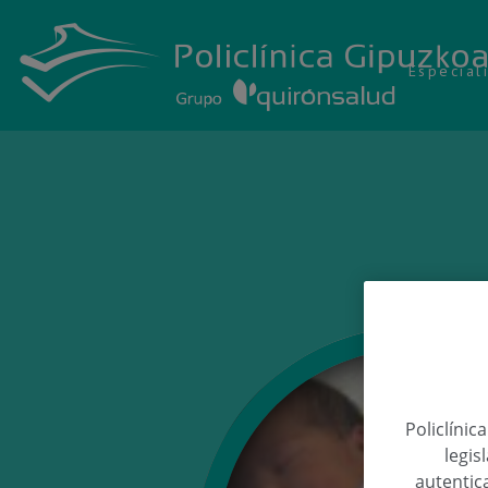
Especial
Policlínic
legis
autentica