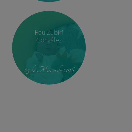
Pau Zubiri
González
22:37
3,780 kg
52 cm
25 de Marzo de 2026