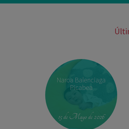
Últi
Naroa Balenciaga
Picabea
15 de Mayo de 2026