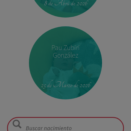
8 de Abril de 2026
Pau Zubiri
González
09:50
3,330 kg
49 cm
25 de Marzo de 2026