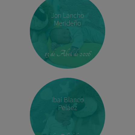
Jon Lancho
Merideño
22:37
3,780 kg
52 cm
13 de Abril de 2026
Ibai Blanco
Peláez
14:04
2,540 kg
45 cm