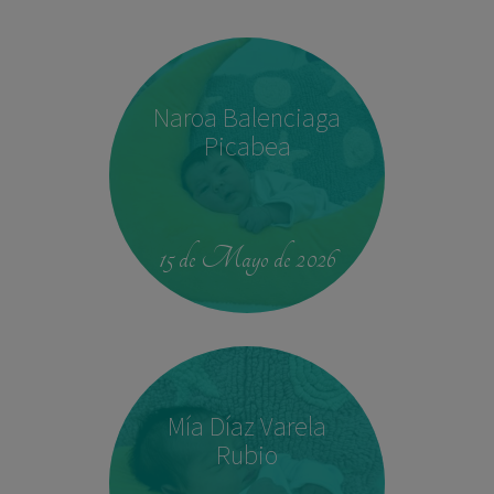
Naroa Balenciaga
Picabea
15 de Mayo de 2026
Mía Díaz Varela
Rubio