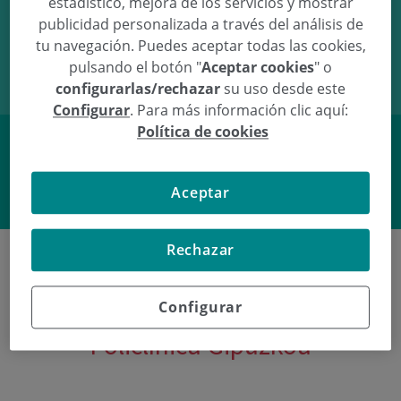
estadístico, mejora de los servicios y mostrar
publicidad personalizada a través del análisis de
12/02/07
11:34
2.97Kg
49cm
tu navegación. Puedes aceptar todas las cookies,
pulsando el botón "
Aceptar cookies
" o
configurarlas/rechazar
su uso desde este
Configurar
. Para más información clic aquí:
Política de cookies
Facebook
Twitter
Aceptar
Rechazar
Configurar
Últimos nacimientos en
Policlínica Gipuzkoa