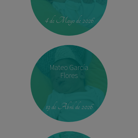
00:42
4.330 kg
52,5 cm
4 de Mayo de 2026
Mateo García
Flores
23:39
2,680 kg
46.5 cm
19 de Abril de 2026