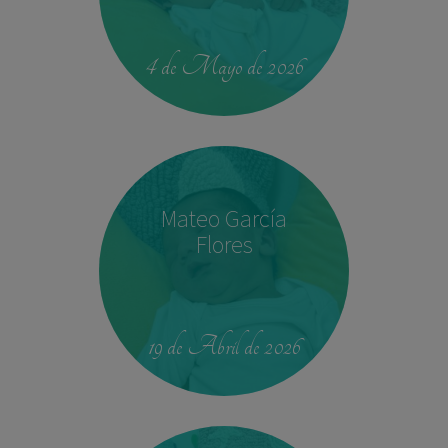
00:42
4.330 kg
52,5 cm
4 de Mayo de 2026
Mateo García
Flores
23:39
2,680 kg
46.5 cm
19 de Abril de 2026