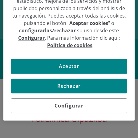
estadístico, mejora de los servicios y mostrar
publicidad personalizada a través del análisis de
22/02/10
09:30
3.48Kg
50cm
tu navegación. Puedes aceptar todas las cookies,
pulsando el botón "
Aceptar cookies
" o
configurarlas/rechazar
su uso desde este
Configurar
. Para más información clic aquí:
Política de cookies
Facebook
Twitter
Aceptar
Rechazar
Configurar
Últimos nacimientos en
Policlínica Gipuzkoa