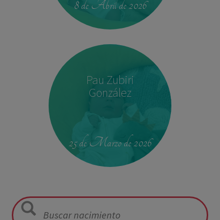
8 de Abril de 2026
Pau Zubiri
González
09:50
3,330 kg
49 cm
25 de Marzo de 2026