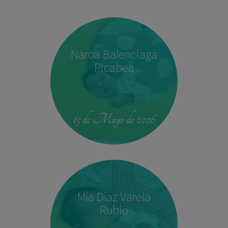
Naroa Balenciaga
Picabea
15 de Mayo de 2026
Mía Díaz Varela
Rubio