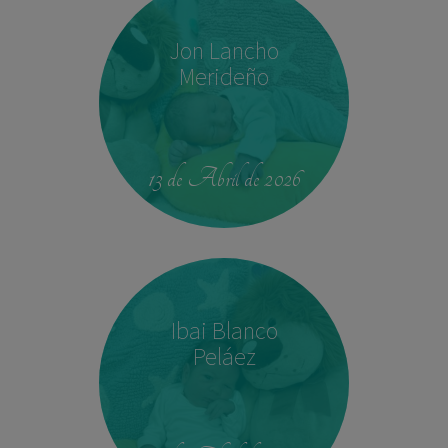
Jon Lancho
Merideño
22:37
3,780 kg
52 cm
13 de Abril de 2026
Ibai Blanco
Peláez
14:04
2,540 kg
45 cm