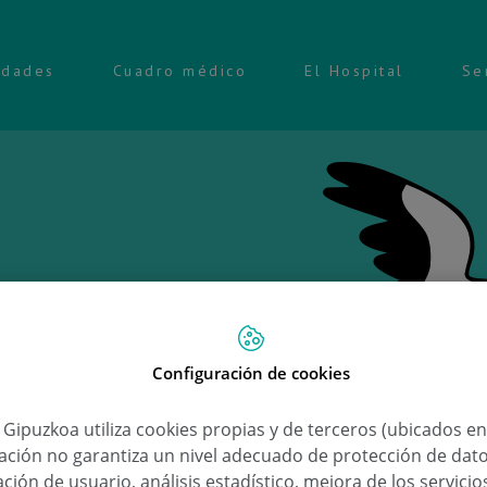
idades
Cuadro médico
El Hospital
Se
Configuración de cookies
Ongi e
a Gipuzkoa utiliza cookies propias y de terceros (ubicados e
lación no garantiza un nivel adecuado de protección de dat
Isabel Ago
ción de usuario, análisis estadístico, mejora de los servici