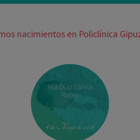
mos nacimientos en Policlínica Gip
Mía Díaz Varela
Rubio
4 de Mayo de 2026