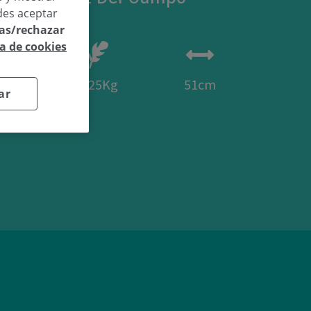
des aceptar
las/rechazar
ca de cookies
19
3.25Kg
51cm
ar