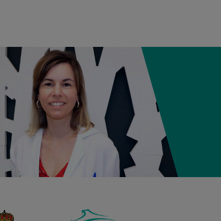
12:21
3,980 kg
50,5 cm