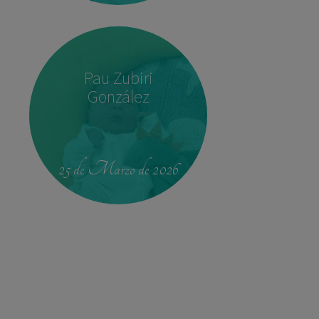
Pau Zubiri
González
22:37
3,780 kg
52 cm
25 de Marzo de 2026