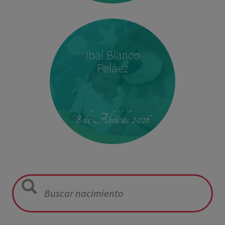
Ibai Blanco
Peláez
23:39
2,680 kg
46.5 cm
8 de Abril de 2026