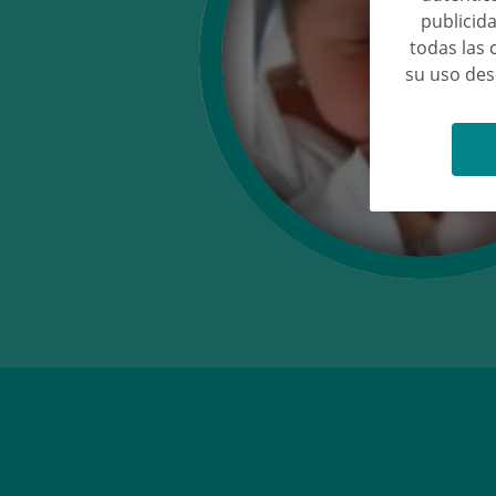
publicida
todas las 
su uso de