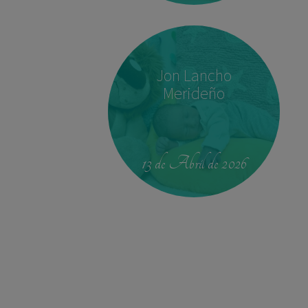
Jon Lancho
Merideño
00:42
4.330 kg
52,5 cm
13 de Abril de 2026