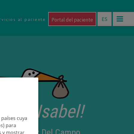
ES
Portal del paciente
rvicios al paciente
torri Isabel!
n países cuya
os) para
te Gonzalez Del Campo
os y mostrar