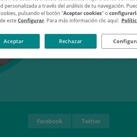
d personalizada a través del análisis de tu navegación. Pue
cookies, pulsando el botón "
Aceptar cookies
" o
configurar
sde este
Configurar
. Para más información clic aquí:
Políti
14/04/10
16:
Aceptar
Rechazar
Configur
Facebook
Twitter