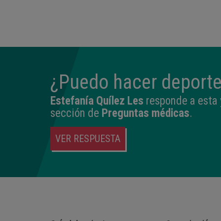
14:04
2,540 kg
45 cm
¿Puedo hacer deporte
Estefanía Quílez Les
responde a esta 
sección de
Preguntas médicas
.
VER RESPUESTA