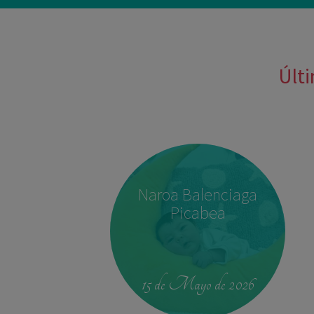
Últi
Naroa Balenciaga
Picabea
15 de Mayo de 2026