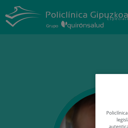
Especial
Policlínic
legis
autentica