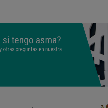
09:50
3,330 kg
49 cm
 si tengo asma?
y otras preguntas en nuestra