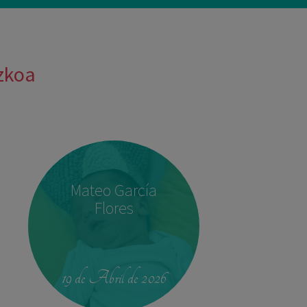
uzkoa
Mateo García
Flores
19 de Abril de 2026