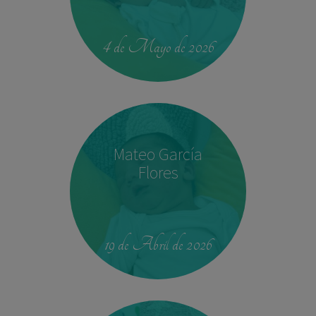
00:42
4.330 kg
52,5 cm
4 de Mayo de 2026
Mateo García
Flores
23:39
2,680 kg
46.5 cm
19 de Abril de 2026