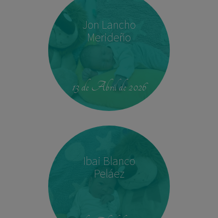
Jon Lancho
Merideño
22:37
3,780 kg
52 cm
13 de Abril de 2026
Ibai Blanco
Peláez
14:04
2,540 kg
45 cm