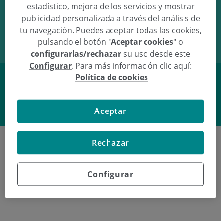
estadístico, mejora de los servicios y mostrar
10/05/11
16:08
3.36Kg
50cm
publicidad personalizada a través del análisis de
tu navegación. Puedes aceptar todas las cookies,
pulsando el botón "
Aceptar cookies
" o
configurarlas/rechazar
su uso desde este
Configurar
. Para más información clic aquí:
Política de cookies
Facebook
Twitter
Aceptar
Rechazar
Últimos nacimientos en
Configurar
Policlínica Gipuzkoa