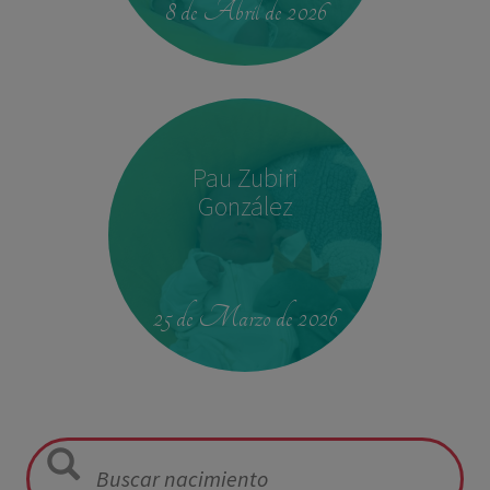
8 de Abril de 2026
Pau Zubiri
González
09:50
3,330 kg
49 cm
25 de Marzo de 2026