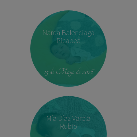
Naroa Balenciaga
Picabea
15 de Mayo de 2026
Mía Díaz Varela
Rubio