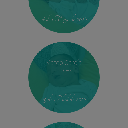
00:42
4.330 kg
52,5 cm
4 de Mayo de 2026
Mateo García
Flores
23:39
2,680 kg
46.5 cm
19 de Abril de 2026