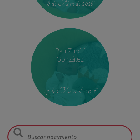
8 de Abril de 2026
Pau Zubiri
González
09:50
3,330 kg
49 cm
25 de Marzo de 2026