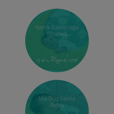
Naroa Balenciaga
Picabea
15 de Mayo de 2026
Mía Díaz Varela
Rubio