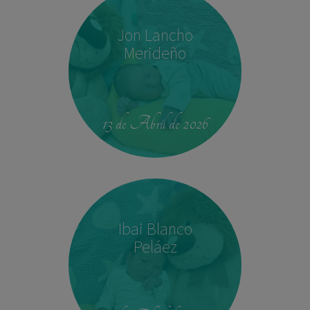
Jon Lancho
Merideño
22:37
3,780 kg
52 cm
13 de Abril de 2026
Ibai Blanco
Peláez
14:04
2,540 kg
45 cm