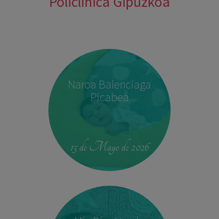
Policlínica Gipuzkoa
Naroa Balenciaga
Picabea
15 de Mayo de 2026