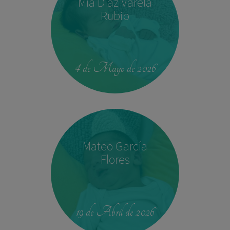
Mía Díaz Varela
Rubio
00:42
4.330 kg
52,5 cm
4 de Mayo de 2026
Mateo García
Flores
23:39
2,680 kg
46.5 cm
19 de Abril de 2026