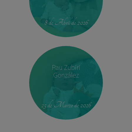
14:04
2,540 kg
45 cm
8 de Abril de 2026
Pau Zubiri
González
09:50
3,330 kg
49 cm
25 de Marzo de 2026