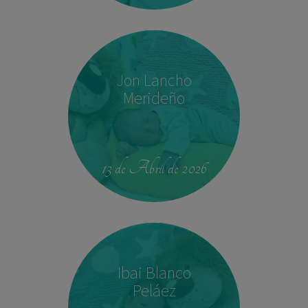
Jon Lancho
Merideño
22:37
3,780 kg
52 cm
13 de Abril de 2026
Ibai Blanco
Peláez