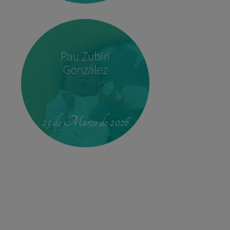
Pau Zubiri
González
22:37
3,780 kg
52 cm
25 de Marzo de 2026