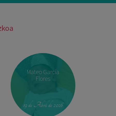
uzkoa
Mateo García
Flores
19 de Abril de 2026