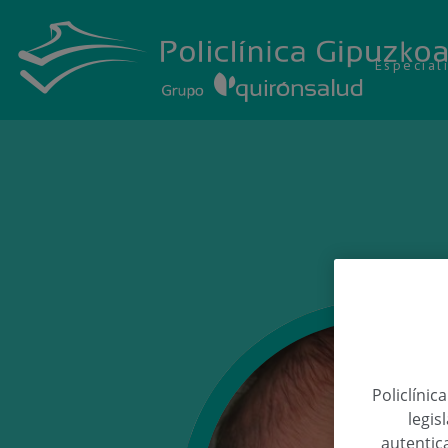
Especial
Policlínic
legis
autentica