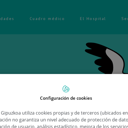
idades
Cuadro médico
El Hospital
Se
Configuración de cookies
Ongi e
a Gipuzkoa utiliza cookies propias y de terceros (ubicados e
lación no garantiza un nivel adecuado de protección de dat
Elena
ción de usuario, análisis estadístico, mejora de los servici