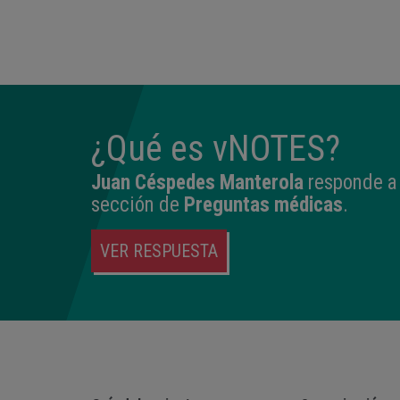
14:04
2,540 kg
45 cm
¿Qué es vNOTES?
Juan Céspedes Manterola
responde a 
sección de
Preguntas médicas
.
VER RESPUESTA