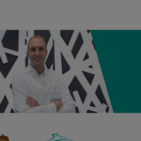
12:21
3,980 kg
50,5 cm