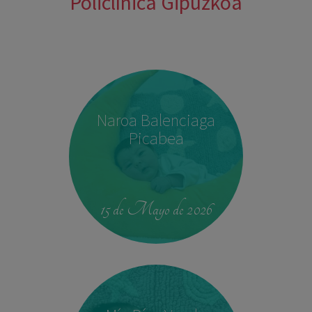
Policlínica Gipuzkoa
Naroa Balenciaga
Picabea
15 de Mayo de 2026