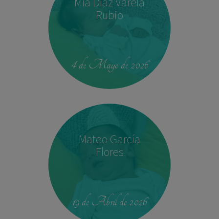
Mía Díaz Varela
Rubio
00:42
4.330 kg
52,5 cm
4 de Mayo de 2026
Mateo García
Flores
23:39
2,680 kg
46.5 cm
19 de Abril de 2026