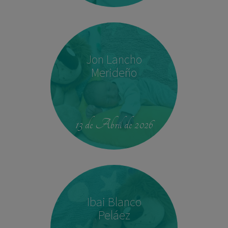
Jon Lancho
Merideño
22:37
3,780 kg
52 cm
13 de Abril de 2026
Ibai Blanco
Peláez