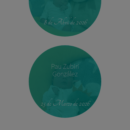
14:04
2,540 kg
45 cm
8 de Abril de 2026
Pau Zubiri
González
09:50
3,330 kg
49 cm
25 de Marzo de 2026