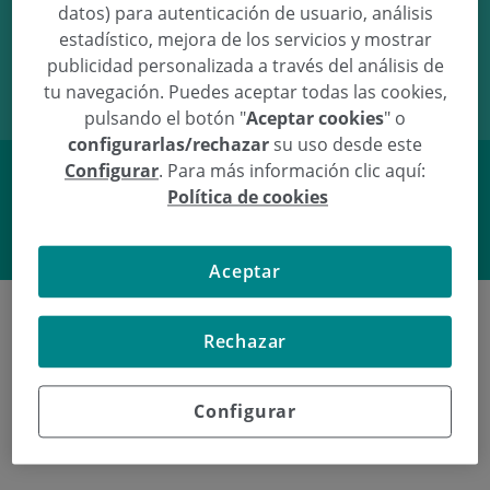
datos) para autenticación de usuario, análisis
02/08/17
11:37
2,8Kg
47cm
estadístico, mejora de los servicios y mostrar
publicidad personalizada a través del análisis de
tu navegación. Puedes aceptar todas las cookies,
pulsando el botón "
Aceptar cookies
" o
configurarlas/rechazar
su uso desde este
Configurar
. Para más información clic aquí:
Política de cookies
Facebook
Twitter
Aceptar
Rechazar
Últimos nacimientos en
Configurar
Policlínica Gipuzkoa