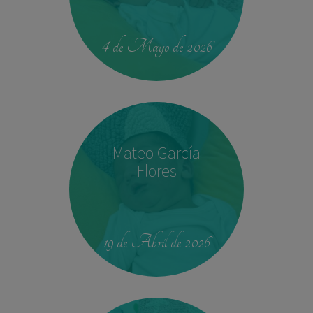
00:42
4.330 kg
52,5 cm
4 de Mayo de 2026
Mateo García
Flores
23:39
2,680 kg
46.5 cm
19 de Abril de 2026