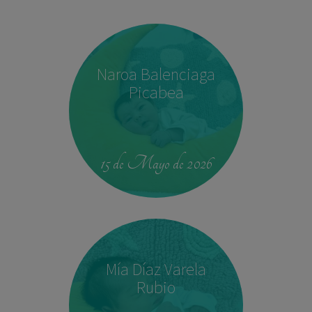
Naroa Balenciaga
Picabea
15 de Mayo de 2026
Mía Díaz Varela
Rubio