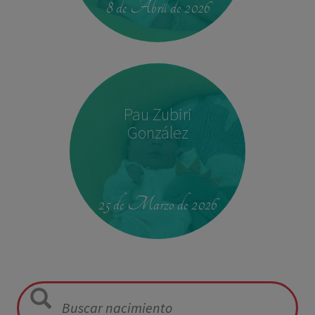
8 de Abril de 2026
Pau Zubiri
González
09:50
3,330 kg
49 cm
25 de Marzo de 2026