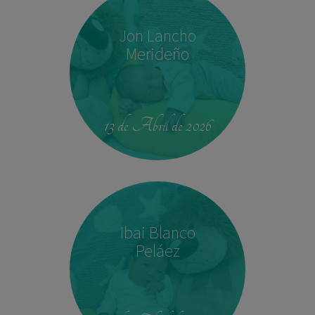
Jon Lancho
Merideño
22:37
3,780 kg
52 cm
13 de Abril de 2026
Ibai Blanco
Peláez
14:04
2,540 kg
45 cm