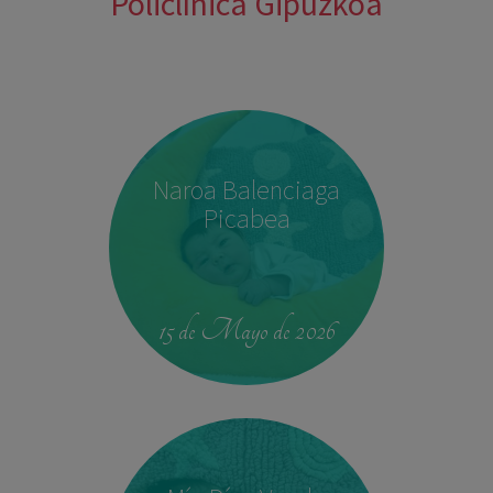
Policlínica Gipuzkoa
Naroa Balenciaga
Picabea
15 de Mayo de 2026