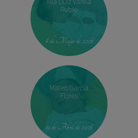
Mía Díaz Varela
Rubio
00:42
4.330 kg
52,5 cm
4 de Mayo de 2026
Mateo García
Flores
23:39
2,680 kg
46.5 cm
19 de Abril de 2026