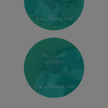
14:04
2,540 kg
45 cm
8 de Abril de 2026
Pau Zubiri
González
09:50
3,330 kg
49 cm
25 de Marzo de 2026