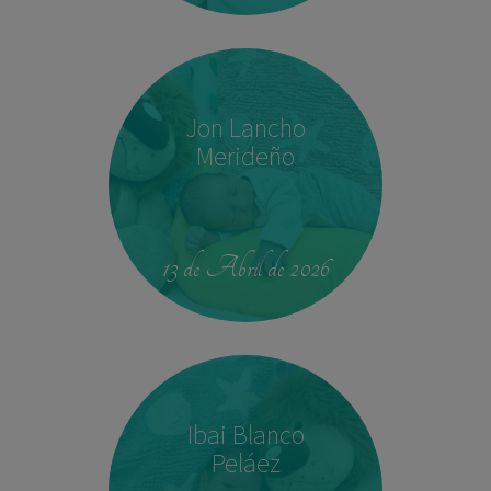
Jon Lancho
Merideño
22:37
3,780 kg
52 cm
13 de Abril de 2026
Ibai Blanco
Peláez