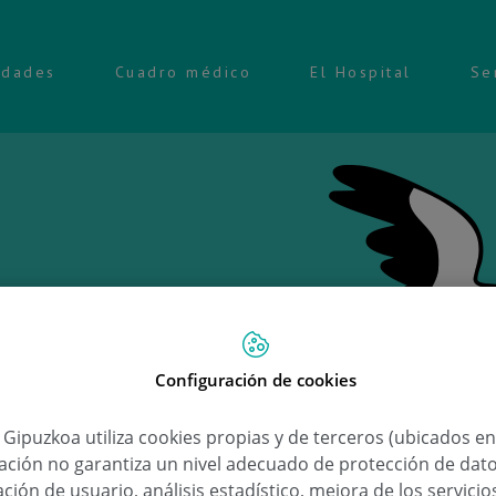
idades
Cuadro médico
El Hospital
Se
Configuración de cookies
Ongi eto
a Gipuzkoa utiliza cookies propias y de terceros (ubicados e
lación no garantiza un nivel adecuado de protección de dat
Alejan
ción de usuario, análisis estadístico, mejora de los servici