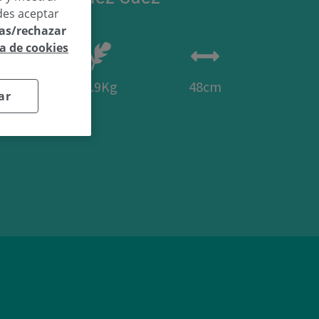
des aceptar
las/rechazar
ca de cookies
20
2.9Kg
48cm
ar