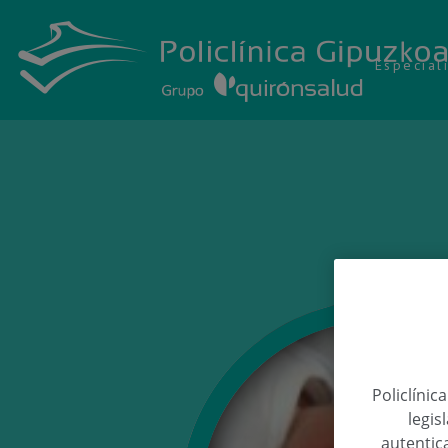
Especial
Policlínic
legis
autentica