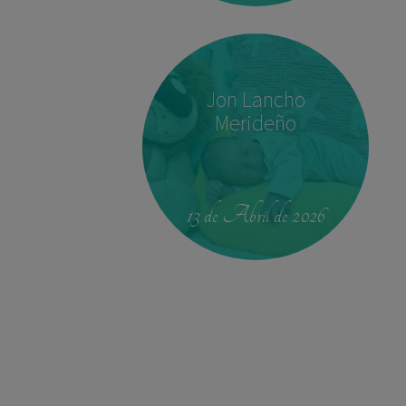
Jon Lancho
Merideño
00:42
4.330 kg
52,5 cm
13 de Abril de 2026