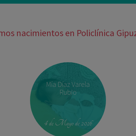
mos nacimientos en Policlínica Gip
Mía Díaz Varela
Rubio
4 de Mayo de 2026