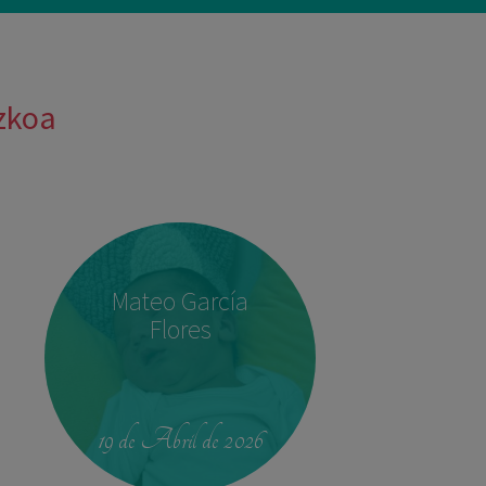
uzkoa
Mateo García
Flores
19 de Abril de 2026