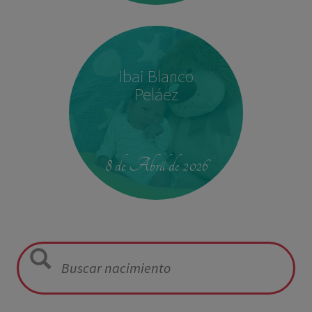
Ibai Blanco
Peláez
23:39
2,680 kg
46.5 cm
8 de Abril de 2026