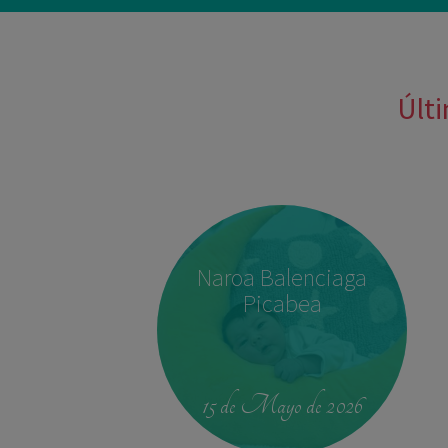
Últi
Naroa Balenciaga
Picabea
15 de Mayo de 2026