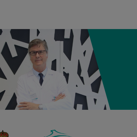
12:21
3,980 kg
50,5 cm