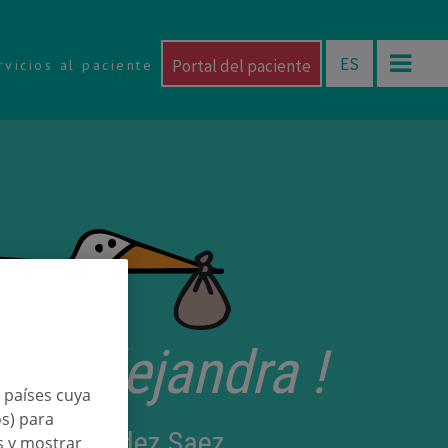
ES
Portal del paciente
rvicios al paciente
rri Alejandra !
n países cuya
os) para
dra Hernandez Saez
os y mostrar