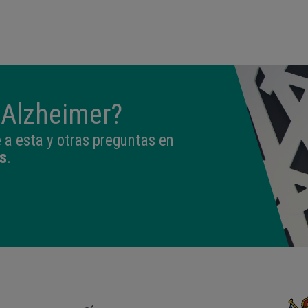
09:50
3,330 kg
49 cm
 Alzheimer?
a esta y otras preguntas en
s
.