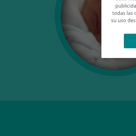
publicida
todas las 
su uso de