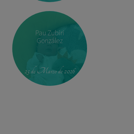
Pau Zubiri
González
22:37
3,780 kg
52 cm
25 de Marzo de 2026