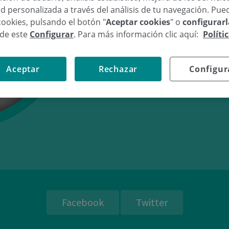
d personalizada a través del análisis de tu navegación. Pue
cookies, pulsando el botón "
Aceptar cookies
" o
configurar
sde este
Configurar
. Para más información clic aquí:
Políti
24/06/08
13:
Aceptar
Rechazar
Configur
Facebook
Twitter