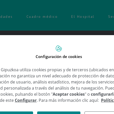
idades
Cuadro médico
El Hospital
Se
Configuración de cookies
a Gipuzkoa utiliza cookies propias y de terceros (ubicados e
Urgencias
lación no garantiza un nivel adecuado de protección de dat
ción de usuario, análisis estadístico, mejora de los servici
Dr. Simón León Cor
d personalizada a través del análisis de tu navegación. Pue
cookies, pulsando el botón "
Aceptar cookies
" o
configurar
sde este
Configurar
. Para más información clic aquí:
Políti