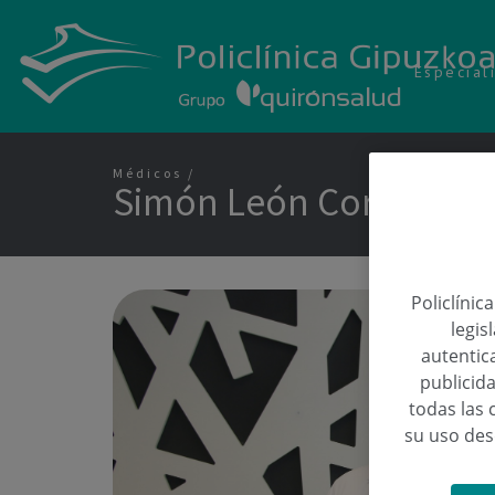
Especial
Médicos
Simón León Correa
Policlínic
legis
autentica
publicida
todas las 
su uso de