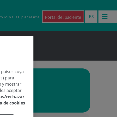
ES
Portal del paciente
rvicios al paciente
n países cuya
os) para
os y mostrar
rea
des aceptar
las/rechazar
ca de cookies