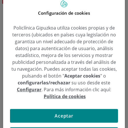
Configuración de cookies
Solicita una cita
Policlínica Gipuzkoa utiliza cookies propias y de
terceros (ubicados en países cuya legislación no
  943 50 20 40
Pedir cita
garantiza un nivel adecuado de protección de
datos) para autenticación de usuario, análisis
estadístico, mejora de los servicios y mostrar
publicidad personalizada a través del análisis de
Pediatría
tu navegación. Puedes aceptar todas las cookies,
pulsando el botón "
Aceptar cookies
" o
Dra. Raquel Toba De Miguel
configurarlas/rechazar
su uso desde este
Configurar
. Para más información clic aquí:
Política de cookies
Aceptar
Noticias relacionadas