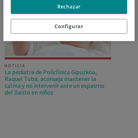
Rechazar
Configurar
NOTICIA
La pediatra de Policlínica Gipuzkoa,
Raquel Toba, aconseja mantener la
calma y no intervenir ante un espasmo
del llanto en niños