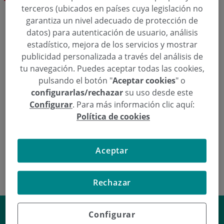
terceros (ubicados en países cuya legislación no
garantiza un nivel adecuado de protección de
Solicita una cita
datos) para autenticación de usuario, análisis
estadístico, mejora de los servicios y mostrar
publicidad personalizada a través del análisis de
  943 50 20 49
Pedir cita
tu navegación. Puedes aceptar todas las cookies,
pulsando el botón "
Aceptar cookies
" o
configurarlas/rechazar
su uso desde este
Configurar
. Para más información clic aquí:
Cirugía Plástica, Estética y Reparadora
Política de cookies
Dra. Pilar Albero Ripa
Aceptar
Rechazar
¿Cómo reducir el riesgo de sufrir
Configurar