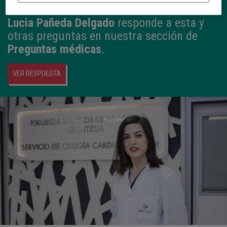
una enfermedad cardiovascular?
Lucia Pañeda Delgado
responde a esta y
otras preguntas en nuestra sección de
Preguntas médicas
.
VER RESPUESTA