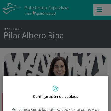
Médicos
Pilar Albero Ripa
Configuración de cookies
Dra. Pilar Albero Ripa
Cirugía Plástica, Estética y Reparadora
Policlínica Gipuzkoa utiliza cookies propias y de