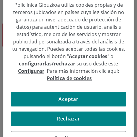
Policlínica Gipuzkoa utiliza cookies propias y de
terceros (ubicados en países cuya legislación no
garantiza un nivel adecuado de protección de
datos) para autenticación de usuario, análisis
Matrona Paula Rodríguez
estadístico, mejora de los servicios y mostrar
Ginecología y Obstetricia
publicidad personalizada a través del análisis de
tu navegación. Puedes aceptar todas las cookies,
pulsando el botón "
Aceptar cookies
" o
configurarlas/rechazar
su uso desde este
Solicita una cita
Configurar
. Para más información clic aquí:
Política de cookies
  943 00 28 00
Pedir cita
Aceptar
Ginecología y Obstetricia
Rechazar
Matrona Paula Rodríguez