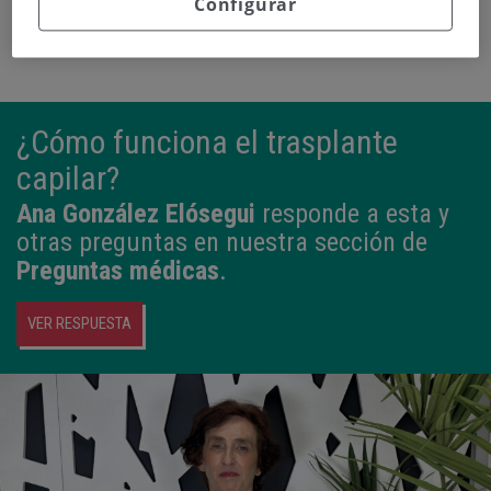
Configurar
¿Cómo funciona el trasplante
capilar?
Ana González Elósegui
responde a esta y
otras preguntas en nuestra sección de
Preguntas médicas
.
VER RESPUESTA