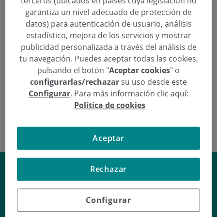
terceros (ubicados en países cuya legislación no
Solicita una cita
garantiza un nivel adecuado de protección de
datos) para autenticación de usuario, análisis
  943 00 09 31
Pedir cita
estadístico, mejora de los servicios y mostrar
publicidad personalizada a través del análisis de
tu navegación. Puedes aceptar todas las cookies,
pulsando el botón "
Aceptar cookies
" o
configurarlas/rechazar
su uso desde este
Dra. Paula Duque
Configurar
. Para más información clic aquí:
Política de cookies
Aceptar
¿Por qué salen los orzuelos?
Rechazar
Lourdes Rosalía Ruiz Vera
responde a esta
y otras preguntas en nuestra sección de
Configurar
Preguntas médicas
.