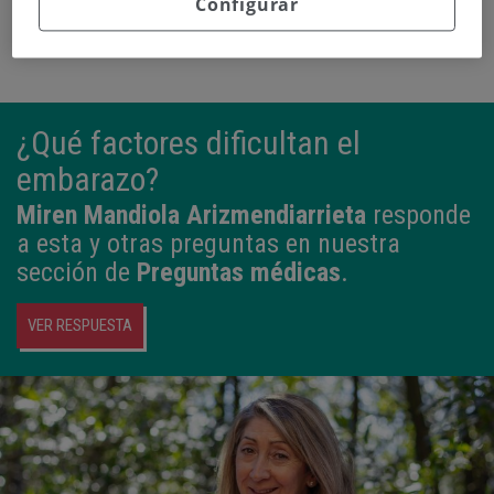
Configurar
¿Qué factores dificultan el
embarazo?
Miren Mandiola Arizmendiarrieta
responde
a esta y otras preguntas en nuestra
sección de
Preguntas médicas
.
VER RESPUESTA