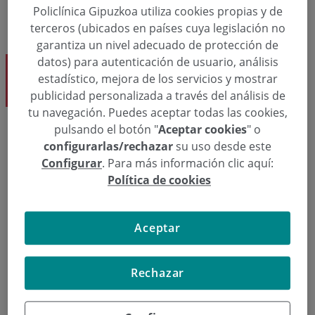
Policlínica Gipuzkoa utiliza cookies propias y de
terceros (ubicados en países cuya legislación no
garantiza un nivel adecuado de protección de
datos) para autenticación de usuario, análisis
Dra. Marina Matute de Paz
estadístico, mejora de los servicios y mostrar
Ginecología y Obstetricia
publicidad personalizada a través del análisis de
tu navegación. Puedes aceptar todas las cookies,
pulsando el botón "
Aceptar cookies
" o
configurarlas/rechazar
su uso desde este
Solicita una cita
Configurar
. Para más información clic aquí:
Política de cookies
  943 43 71 25
Pedir cita
Aceptar
Ginecología y Obstetricia
Rechazar
Dra. Marina Matute de Paz