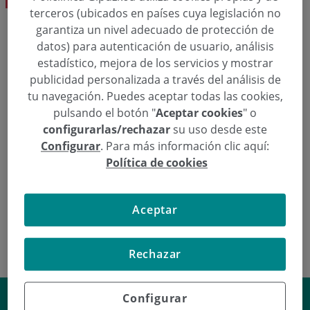
terceros (ubicados en países cuya legislación no
garantiza un nivel adecuado de protección de
datos) para autenticación de usuario, análisis
Solicita una cita
estadístico, mejora de los servicios y mostrar
publicidad personalizada a través del análisis de
  943 00 27 56
Pedir cita
tu navegación. Puedes aceptar todas las cookies,
pulsando el botón "
Aceptar cookies
" o
configurarlas/rechazar
su uso desde este
Configurar
. Para más información clic aquí:
Reumatología
Política de cookies
Dr. Luis M. López Domínguez
Aceptar
Rechazar
¿Cuánto se tarda el lograr el
Configurar