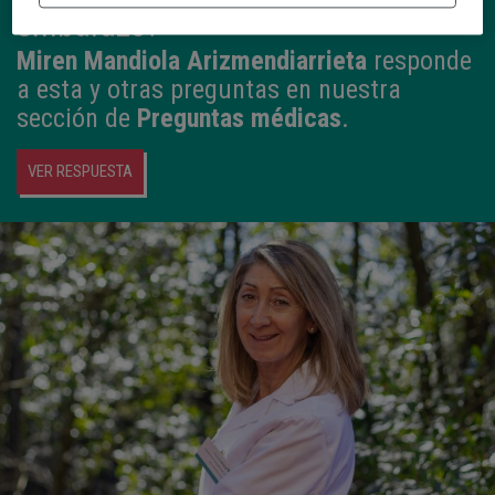
embarazo?
Miren Mandiola Arizmendiarrieta
responde
a esta y otras preguntas en nuestra
sección de
Preguntas médicas
.
VER RESPUESTA