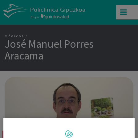
Médicos
José Manuel Porres
Aracama
Dr. José Manuel Porres Aracama