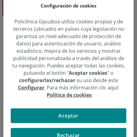
Configuración de cookies
Cirugía Cardiovascular
Policlínica Gipuzkoa utiliza cookies propias y de
terceros (ubicados en países cuya legislación no
Solicita una cita
garantiza un nivel adecuado de protección de
datos) para autenticación de usuario, análisis
estadístico, mejora de los servicios y mostrar
  943 00 27 72
Pedir cita
publicidad personalizada a través del análisis de
tu navegación. Puedes aceptar todas las cookies,
pulsando el botón "
Aceptar cookies
" o
configurarlas/rechazar
su uso desde este
Cirugía Cardiovascular
Configurar
. Para más información clic aquí:
Dr. José Manuel Porres Aracama
Política de cookies
Aceptar
Rechazar
Noticias relacionadas