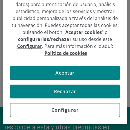
datos) para autenticación de usuario, análisis
estadístico, mejora de los servicios y mostrar
Solicita una cita
publicidad personalizada a través del análisis de
tu navegación. Puedes aceptar todas las cookies,
  943 50 20 49
Pedir cita
pulsando el botón "
Aceptar cookies
" o
configurarlas/rechazar
su uso desde este
Configurar
. Para más información clic aquí:
Política de cookies
Neurología / Urgencias
Dra. Jessica Otilia López Albornoz
Aceptar
Rechazar
Configurar
Beneficios del ayuno intermitente
responde a esta y otras preguntas en