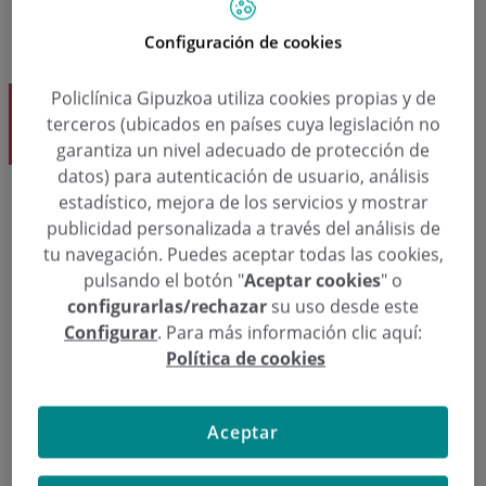
Configuración de cookies
Policlínica Gipuzkoa utiliza cookies propias y de
Dr. Javier Sánchez Abuin
terceros (ubicados en países cuya legislación no
Angiología y Cirugía Vascular
garantiza un nivel adecuado de protección de
datos) para autenticación de usuario, análisis
estadístico, mejora de los servicios y mostrar
publicidad personalizada a través del análisis de
Solicita una cita
tu navegación. Puedes aceptar todas las cookies,
pulsando el botón "
Aceptar cookies
" o
  943 50 20 49
Pedir cita
configurarlas/rechazar
su uso desde este
Configurar
. Para más información clic aquí:
Política de cookies
Angiología y Cirugía Vascular
Aceptar
Dr. Javier Sánchez Abuin