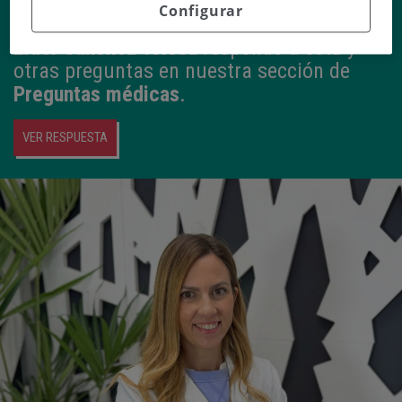
Configurar
líquidos
Eider Sánchez Tolosa
responde a esta y
otras preguntas en nuestra sección de
Preguntas médicas
.
VER RESPUESTA