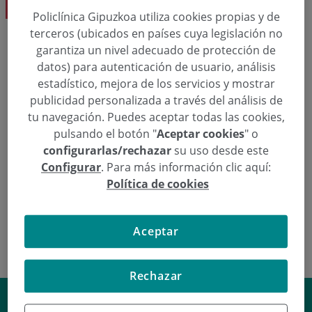
Dra. Ainhoa Andueza Arce
Policlínica Gipuzkoa utiliza cookies propias y de
terceros (ubicados en países cuya legislación no
garantiza un nivel adecuado de protección de
Solicita una cita
datos) para autenticación de usuario, análisis
estadístico, mejora de los servicios y mostrar
publicidad personalizada a través del análisis de
  943 00 28 34
Pedir cita
tu navegación. Puedes aceptar todas las cookies,
pulsando el botón "
Aceptar cookies
" o
configurarlas/rechazar
su uso desde este
Configurar
. Para más información clic aquí:
Política de cookies
Dra. Ainhoa Andueza Arce
Aceptar
Rechazar
Cómo eliminar la retención de