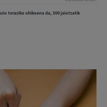
io toraziko ohikoena da, 300 jaiotzatik