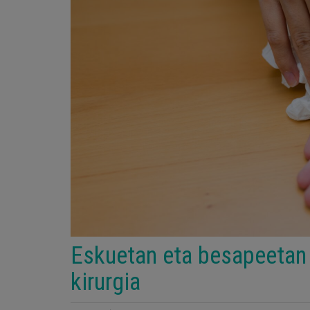
Eskuetan eta besapeetan 
kirurgia