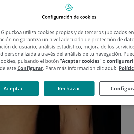
Configuración de cookies
a Gipuzkoa utiliza cookies propias y de terceros (ubicados e
lación no garantiza un nivel adecuado de protección de dat
ción de usuario, análisis estadístico, mejora de los servici
d personalizada a través del análisis de tu navegación. Pue
cookies, pulsando el botón "
Aceptar cookies
" o
configurar
sde este
Configurar
. Para más información clic aquí:
Políti
Aceptar
Rechazar
Configur