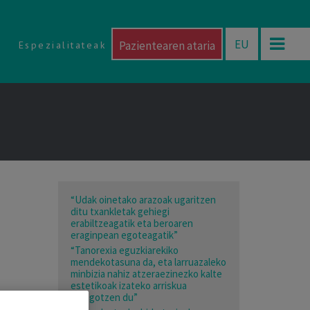
EU
Pazientearen ataria
Espezialitateak
“Udak oinetako arazoak ugaritzen
ditu txankletak gehiegi
erabiltzeagatik eta beroaren
eraginpean egoteagatik”
“Tanorexia eguzkiarekiko
mendekotasuna da, eta larruazaleko
minbizia nahiz atzeraezinezko kalte
estetikoak izateko arriskua
areagotzen du”