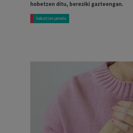
hobetzen ditu, bereziki gazteengan.
Irakurtzen jarraitu