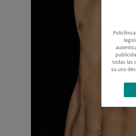
Policlínic
legis
autentica
publicida
todas las 
su uso de