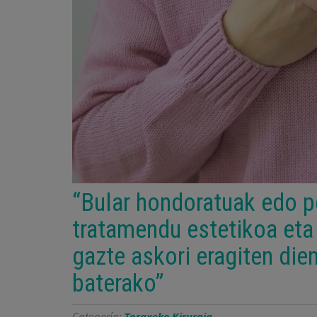
“Bular hondoratuak edo 
tratamendu estetikoa eta 
gazte askori eragiten die
baterako”
Categoría:
Toraxeko Kirurgia