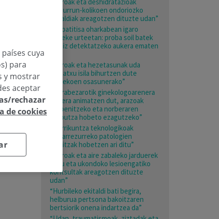
“Beroak eta deshidratazioak
giltzurrun-kolikoen ondoriozko
larrialdiak areagotzen dituzte udan”
“Hepatitisa oharkabean igaro
daiteke urteetan: proba soil batek
garaiz detektatzeko aukera ematen
n países cuya
du”
os) para
“Beroak eta hezetasunak uda
mehatxu isila bihurtzen dute
os y mostrar
adinekoen osasunerako”
des aceptar
“Nerabezarotik ginekologoarenera
las/rechazar
joatera animatzen dut, arazoak
prebenitzeko eta norberaren
ca de cookies
gorputza hobeto ezagutzeko”
“Berrikuntza teknologikoak
bizkarrezurreko patologien
ar
emaitzak hobetzen ari ditu”
“Beroak eta aire zabaleko jarduerek
esku eta ukondoko lesioengatiko
kontsultak areagotzen dituzte
udan”
“Hurbileko ekitaldi bati begira,
helburua pertsona bakoitzaren
bertsiorik onena indartzea da”
“Udan, traumatismoak, ziztadak eta