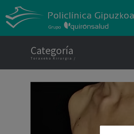
Categoría
Toraxeko Kirurgia