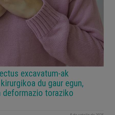
pectus excavatum-ak
kirurgikoa du gaur egun,
n deformazio toraziko
8 de uztaila de 2025