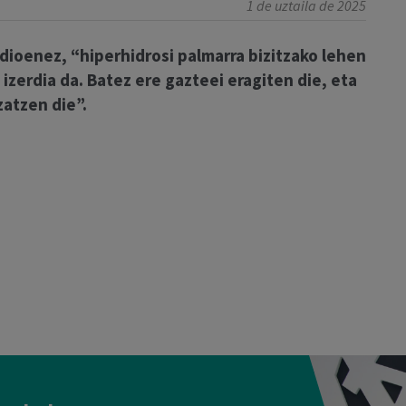
1 de uztaila de 2025
 dioenez, “hiperhidrosi palmarra bizitzako lehen
zerdia da. Batez ere gazteei eragiten die, eta
atzen die”.