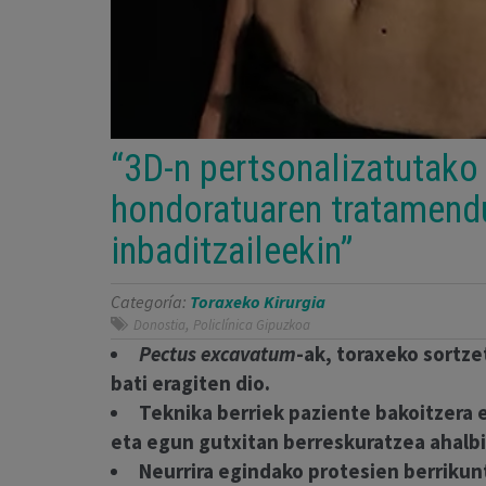
“3D-n pertsonalizatutako k
hondoratuaren tratamendu
inbaditzaileekin”
Categoría:
Toraxeko Kirurgia
,
Donostia
Policlínica Gipuzkoa
Pectus excavatum
-ak, toraxeko sortze
bati eragiten dio.
Teknika berriek paziente bakoitzera 
eta egun gutxitan berreskuratzea ahalb
Neurrira egindako protesien berrikunt