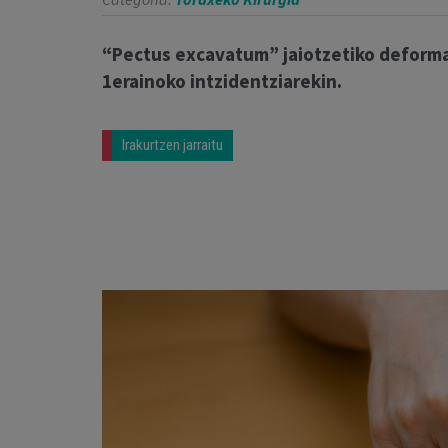
“Pectus excavatum” jaiotzetiko deformaz
1erainoko intzidentziarekin.
Irakurtzen jarraitu