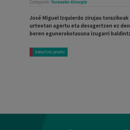
Categoría:
Toraxeko Kirurgia
José Miguel Izquierdo zirujau torazikoak
urteetan agertu eta desagertzen ez den i
beren egunerokotasuna izugarri baldintz
Irakurtzen jarraitu