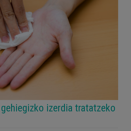
gehiegizko izerdia tratatzeko