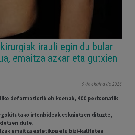
irurgiak irauli egin du bular
a, emaitza azkar eta gutxien
9 de ekaina de 2026
tiko deformaziorik ohikoenak, 400 pertsonatik
egokitutako irtenbideak eskaintzen dituzte,
idetzen dute.
zak emaitza estetikoa eta bizi-kalitatea