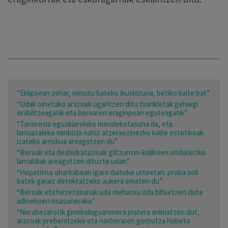
“Eklipsean zehar, minutu bateko ikuskizuna, betiko kalte bat”
“Udak oinetako arazoak ugaritzen ditu txankletak gehiegi
erabiltzeagatik eta beroaren eraginpean egoteagatik”
“Tanorexia eguzkiarekiko mendekotasuna da, eta
larruazaleko minbizia nahiz atzeraezinezko kalte estetikoak
izateko arriskua areagotzen du”
“Beroak eta deshidratazioak giltzurrun-kolikoen ondoriozko
larrialdiak areagotzen dituzte udan”
“Hepatitisa oharkabean igaro daiteke urteetan: proba soil
batek garaiz detektatzeko aukera ematen du”
“Beroak eta hezetasunak uda mehatxu isila bihurtzen dute
adinekoen osasunerako”
“Nerabezarotik ginekologoarenera joatera animatzen dut,
arazoak prebenitzeko eta norberaren gorputza hobeto