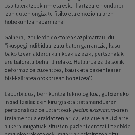
ospitaleratzeekin— eta esku‑hartzearen ondoren
izan duten ongizate fisiko eta emozionalaren
hobekuntza nabarmena.
Gainera, Izquierdo doktoreak azpimarratu du
“ikuspegi indibidualizatu baten garrantzia, kasu
bakoitzean alderdi klinikoak ez ezik, pertsonalak
ere baloratu behar direlako. Helburua ez da soilik
deformazioa zuzentzea, baizik eta pazientearen
bizi‑kalitatea orokorrean hobetzea”.
Laburbilduz, berrikuntza teknologikoa, gutxieneko
inbaditzailea den kirurgia eta tratamenduaren
pertsonalizazioa uztartzeak
pectus excavatum
-aren
tratamendua eraldatzen ari da, eta duela gutxi arte
aukera mugatuak zituzten pazienteentzat irtenbide
eraginkorrak eta eskuragarriak eskaintzen ditu.