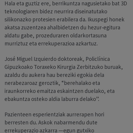
Hala eta guztiz ere, berrikuntza nagusietako bat 3D
teknologiaren bidez neurrira diseinatutako
silikonazko protesien erabilera da. Ikuspegi honek
akatsa zuzentzea ahalbidetzen du hezur‑egitura
aldatu gabe, prozeduraren oldarkortasuna
murriztuz eta errekuperazioa azkartuz.
José Miguel Izquierdo doktoreak, Policlínica
Gipuzkoako Toraxeko Kirurgia Zerbitzuko buruak,
azaldu du aukera hau bereziki egokia dela
nerabezaroaz geroztik, “berehalako eta
iraunkorreko emaitza eskaintzen duelako, eta
ebakuntza osteko aldia laburra delako”.
Pazienteen esperientziak aurrerapen hori
berresten du. Askok nabarmendu dute
errekuperazio azkarra —egun gutxiko