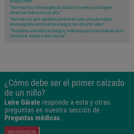
ezagutzeko”
“Berrikuntza teknologikoak bizkarrezurreko patologien
emaitzak hobetzen ari ditu”
“Beroak eta aire zabaleko jarduerek esku eta ukondoko
lesioengatiko kontsultak areagotzen dituzte udan”
“Hurbileko ekitaldi bati begira, helburua pertsona bakoitzaren
bertsiorik onena indartzea da”
¿Cómo debe ser el primer calzado
de un niño?
Leire Gárate
responde a esta y otras
preguntas en nuestra sección de
Preguntas médicas
.
VER RESPUESTA