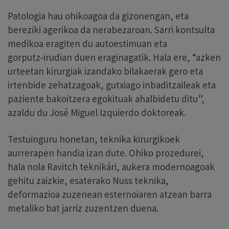
Patologia hau ohikoagoa da gizonengan, eta
bereziki agerikoa da nerabezaroan. Sarri kontsulta
medikoa eragiten du autoestimuan eta
gorputz‑irudian duen eraginagatik. Hala ere, “azken
urteetan kirurgiak izandako bilakaerak gero eta
irtenbide zehatzagoak, gutxiago inbaditzaileak eta
paziente bakoitzera egokituak ahalbidetu ditu”,
azaldu du José Miguel Izquierdo doktoreak.
Testuinguru honetan, teknika kirurgikoek
aurrerapen handia izan dute. Ohiko prozedurei,
hala nola Ravitch teknikári, aukera modernoagoak
gehitu zaizkie, esaterako Nuss teknika,
deformazioa zuzenean esternoiaren atzean barra
metaliko bat jarriz zuzentzen duena.