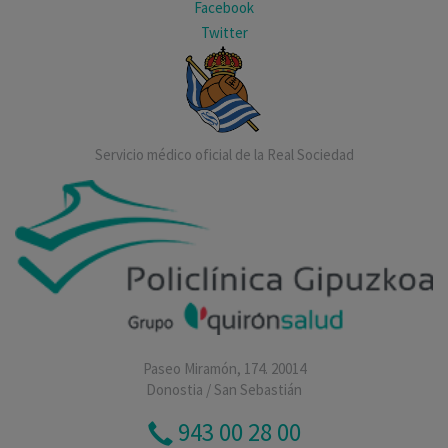
Facebook
Twitter
Servicio médico oficial de la Real Sociedad
Paseo Miramón, 174. 20014
Donostia / San Sebastián
943 00 28 00