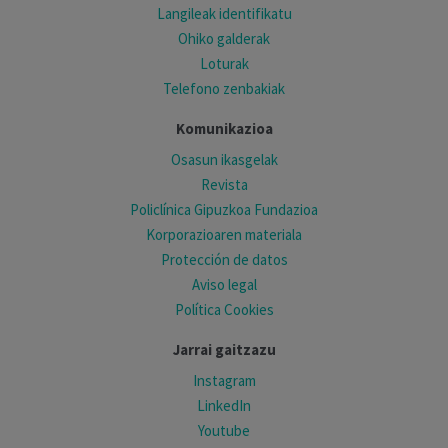
Langileak identifikatu
Ohiko galderak
Loturak
Telefono zenbakiak
Komunikazioa
Osasun ikasgelak
Revista
Policlínica Gipuzkoa Fundazioa
Korporazioaren materiala
Protección de datos
Aviso legal
Política Cookies
Jarrai gaitzazu
Instagram
LinkedIn
Youtube