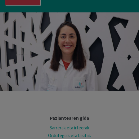
Paziantearen gida
Sarrerak eta irteerak
Ordutegiak eta bisitak