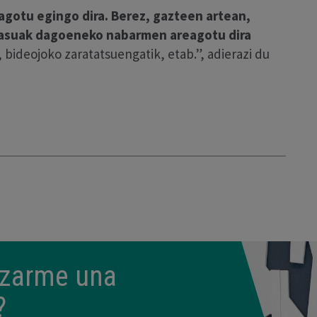
agotu egingo dira.
Berez,
gazteen artean,
kasuak dagoeneko nabarmen areagotu dira
 bideojoko zaratatsuengatik, etab.”, adierazi du
lizarme una
?