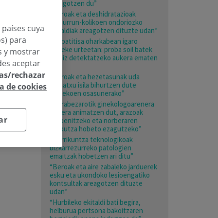
areagotzen du”
“Beroak eta deshidratazioak
giltzurrun-kolikoen ondoriozko
n países cuya
larrialdiak areagotzen dituzte udan”
os) para
“Hepatitisa oharkabean igaro
daiteke urteetan: proba soil batek
os y mostrar
garaiz detektatzeko aukera ematen
des aceptar
du”
las/rechazar
“Beroak eta hezetasunak uda
mehatxu isila bihurtzen dute
ca de cookies
adinekoen osasunerako”
“Nerabezarotik ginekologoarenera
joatera animatzen dut, arazoak
ar
prebenitzeko eta norberaren
gorputza hobeto ezagutzeko”
“Berrikuntza teknologikoak
bizkarrezurreko patologien
emaitzak hobetzen ari ditu”
“Beroak eta aire zabaleko jarduerek
esku eta ukondoko lesioengatiko
kontsultak areagotzen dituzte
udan”
“Hurbileko ekitaldi bati begira,
helburua pertsona bakoitzaren