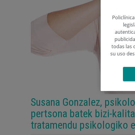
Policlínic
legis
autentica
publicida
todas las 
su uso de
Susana Gonzalez, psikolo
pertsona batek bizi-kalit
tratamendu psikologiko e