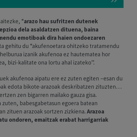
aitezke, “
arazo hau sufritzen dutenek
pzioa dela asaldatzen dituena, baina
smendu emotiboak dira haien ondoezaren
eta gehitu du “akufenoetara ohitzeko tratamendu
n helburua izanik akufenoa ez hautematea hor
 bizi-kalitate ona lortu ahal izateko”.
asuek akufenoa aipatu ere ez zuten egiten –esan du
ioak edota bikote-arazoak deskribatzen zituzten…
gertzen zen bigarren mailako gauza gisa.
ua zuten, babesgabetasun egoera batean
n zituen arazoak sortzen zizkiena.
Arazoa
tu ondoren, emaitzak erabat harrigarriak