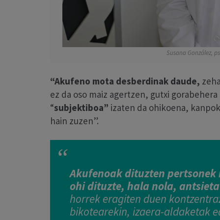
Susana González, ps
“Akufeno mota desberdinak daude,
zeha
ez da oso maiz agertzen, gutxi gorabehera
“
subjektiboa”
izaten da ohikoena, kanpoko
hain zuzen”.
Akufenoak dituzten pertsonek
ohi dituzte, hala nola, antsie
horrek eragiten duen kontzentra
bikotearekin, izaera-aldaketak 