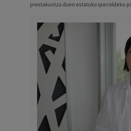
prestakuntza duen estatuko iparraldeko p