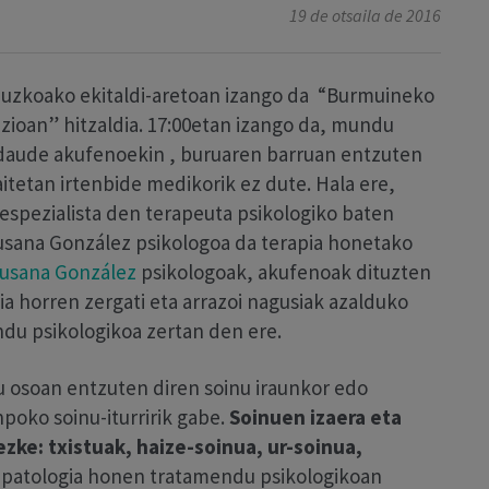
19 de otsaila de 2016
 Gipuzkoako ekitaldi-aretoan izango da “Burmuineko
ioan” hitzaldia. 17:00etan izango da, mundu
ona daude akufenoekin , buruaren barruan entzuten
aitetan irtenbide medikorik ez dute. Hala ere,
n espezialista den terapeuta psikologiko baten
Susana González psikologoa da terapia honetako
usana González
psikologoak, akufenoak dituzten
a horren zergati eta arrazoi nagusiak azalduko
ndu psikologikoa zertan den ere.
u osoan entzuten diren soinu iraunkor edo
npoko soinu-iturririk gabe.
Soinuen izaera eta
zke: txistuak, haize-soinua, ur-soinua,
patologia honen tratamendu psikologikoan