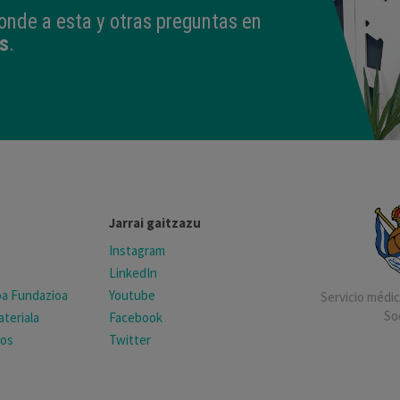
onde a esta y otras preguntas en
s
.
Jarrai gaitzazu
Instagram
LinkedIn
koa Fundazioa
Youtube
Servicio médico
So
teriala
Facebook
tos
Twitter