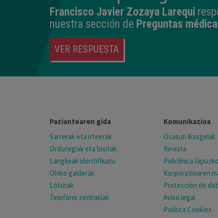
Francisco Javier Zozaya Larequi
resp
nuestra sección de
Preguntas médica
VER RESPUESTA
Paziantearen gida
Komunikazioa
Sarrerak eta irteerak
Osasun ikasgelak
Ordutegiak eta bisitak
Revista
Langileak identifikatu
Policlínica Gipuz
Ohiko galderak
Korporazioaren ma
Loturak
Protección de da
Telefono zenbakiak
Aviso legal
Política Cookies