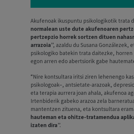
Akufenoak ikuspuntu psikologikotik trata d
normalean uste dute akufenoaren pertze
pertzepzio horrek sortzen dituen naha
arrazoia
”, azaldu du Susana Gonzálezek, 
psikologiko batekin trata daitezke, horre
egon arren edo abertsiorik gabe hautematea,
“Nire kontsultara iritsi ziren lehenengo k
psikologoak–, antsietate-arazoak, depres
eta terapia aurrera joan ahala, akufenoa a
Irtenbiderik gabeko arazoa zela barnerat
mantentzen zituena, eta kontsultara erama
hauteman eta ohitze-tratamendua aplika
izaten dira
”.