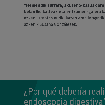
“Hemendik aurrera, akufeno-kasuak are
belarriko kalteak eta entzumen-galera 
azken urteotan aurikularren erabileragatik,
azkenik Susana Gonzálezek.
¿Por qué debería rea
endoscopia digestiva