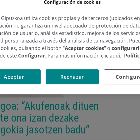
Configuración de cookies
a Gipuzkoa utiliza cookies propias y de terceros (ubicados e
lación no garantiza un nivel adecuado de protección de dat
ción de usuario, análisis estadístico, mejora de los servici
d personalizada a través del análisis de tu navegación. Pue
cookies, pulsando el botón "
Aceptar cookies
" o
configurar
sde este
Configurar
. Para más información clic aquí:
Políti
Aceptar
Rechazar
Configur
goa: “Akufenoak dituen
ate ona izan dezake
gokia jasotzen badu”