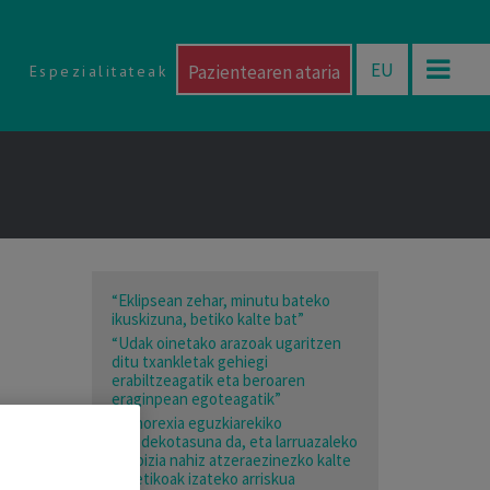
EU
Pazientearen ataria
Espezialitateak
“Eklipsean zehar, minutu bateko
ikuskizuna, betiko kalte bat”
“Udak oinetako arazoak ugaritzen
ditu txankletak gehiegi
erabiltzeagatik eta beroaren
eraginpean egoteagatik”
“Tanorexia eguzkiarekiko
mendekotasuna da, eta larruazaleko
minbizia nahiz atzeraezinezko kalte
estetikoak izateko arriskua