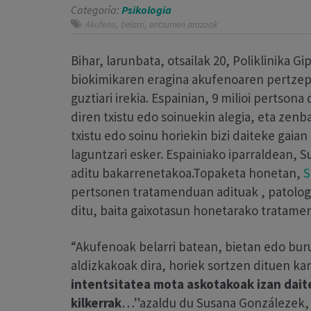
Categoría:
Psikologia
,
,
Akufeno
belarri
entzumen arazoak
Bihar, larunbata, otsailak 20, Poliklinika
biokimikaren eragina akufenoaren pertzepz
guztiari irekia. Espainian, 9 milioi perts
diren txistu edo soinuekin alegia, eta zenb
txistu edo soinu horiekin bizi daiteke gaia
laguntzari esker. Espainiako iparraldean, 
aditu bakarrenetakoa.
Topaketa honetan,
S
pertsonen tratamenduan adituak , patologi
ditu, baita gaixotasun honetarako tratame
“Akufenoak belarri batean, bietan edo bur
aldizkakoak dira, horiek sortzen dituen ka
intentsitatea mota askotakoak izan daite
kilkerrak
…”azaldu du Susana Gonzálezek, 