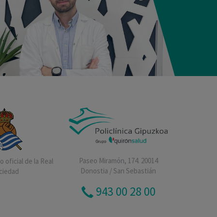
Paseo Miramón, 174. 20014
 oficial de la Real
Donostia / San Sebastián
ciedad
943 00 28 00