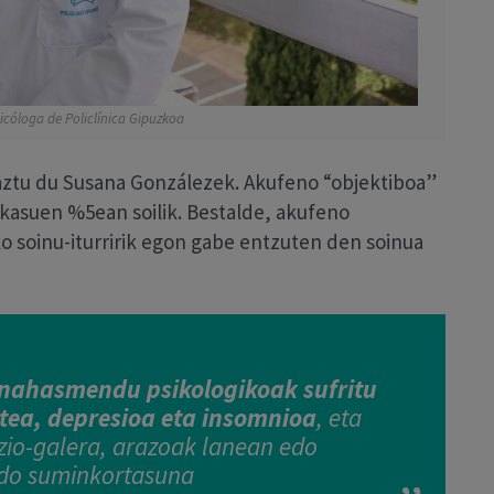
icóloga de Policlínica Gipuzkoa
ztu du Susana Gonzálezek. Akufeno “objektiboa”
 kasuen %5ean soilik. Bestalde, akufeno
 soinu-iturririk egon gabe entzuten den soinua
 nahasmendu psikologikoak sufritu
tatea, depresioa eta insomnioa
, eta
zio-galera, arazoak lanean edo
edo suminkortasuna