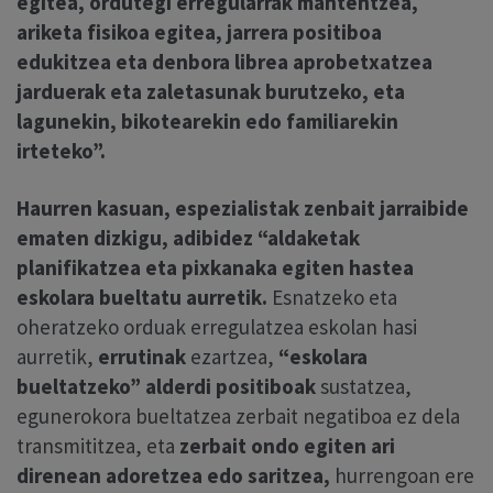
egitea, ordutegi erregularrak mantentzea,
ariketa fisikoa egitea, jarrera positiboa
edukitzea eta denbora librea aprobetxatzea
jarduerak eta zaletasunak burutzeko, eta
lagunekin, bikotearekin edo familiarekin
irteteko”.
Haurren kasuan, espezialistak zenbait jarraibide
ematen dizkigu, adibidez “
aldaketak
planifikatzea eta pixkanaka egiten hastea
eskolara bueltatu aurretik.
Esnatzeko eta
oheratzeko orduak erregulatzea eskolan hasi
aurretik,
errutinak
ezartzea,
“eskolara
bueltatzeko”
alderdi positiboak
sustatzea,
egunerokora bueltatzea zerbait negatiboa ez dela
transmititzea, eta
zerbait ondo egiten ari
direnean adoretzea edo saritzea,
hurrengoan ere