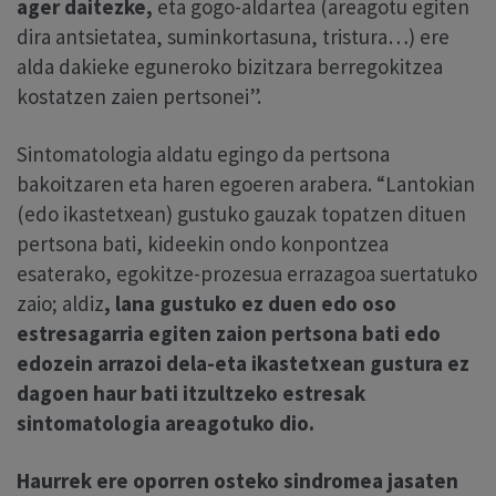
ager daitezke,
eta gogo-aldartea (areagotu egiten
dira antsietatea, suminkortasuna, tristura…) ere
alda dakieke eguneroko bizitzara berregokitzea
kostatzen zaien pertsonei”.
Sintomatologia aldatu egingo da pertsona
bakoitzaren eta haren egoeren arabera. “Lantokian
(edo ikastetxean) gustuko gauzak topatzen dituen
pertsona bati, kideekin ondo konpontzea
esaterako, egokitze-prozesua errazagoa suertatuko
zaio; aldiz
, lana gustuko ez duen edo oso
estresagarria egiten zaion pertsona bati edo
edozein arrazoi dela-eta ikastetxean gustura ez
dagoen haur bati itzultzeko estresak
sintomatologia areagotuko dio.
Haurrek ere oporren osteko sindromea jasaten