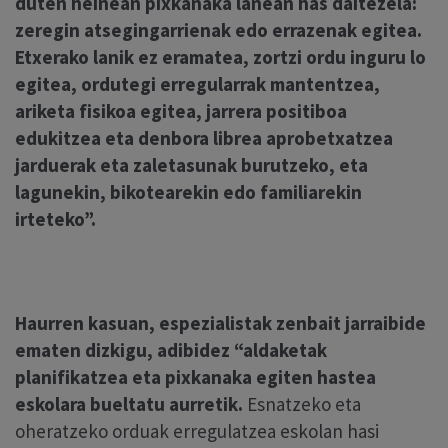
duten heinean pixkanaka lanean has daitezela:
zeregin atsegingarrienak edo errazenak egitea.
Etxerako lanik ez eramatea, zortzi ordu inguru lo
egitea, ordutegi erregularrak mantentzea,
ariketa fisikoa egitea, jarrera positiboa
edukitzea eta denbora librea aprobetxatzea
jarduerak eta zaletasunak burutzeko, eta
lagunekin, bikotearekin edo familiarekin
irteteko”.
Haurren kasuan, espezialistak zenbait jarraibide
ematen dizkigu, adibidez “
aldaketak
planifikatzea eta pixkanaka egiten hastea
eskolara bueltatu aurretik.
Esnatzeko eta
oheratzeko orduak erregulatzea eskolan hasi