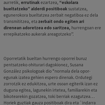
aurretik,
errutinak
ezartzea,
“eskolara
bueltatzeko”
alderdi positiboak
sustatzea,
egunerokora bueltatzea zerbait negatiboa ez dela
transmititzea, eta
zerbait ondo egiten ari
direnean adoretzea edo saritzea,
hurrengoan ere
errepikatzeko aukerak areagotzeko”.
Oporretatik bueltan hurrengo oporrei buruz
pentsatzeko ohiturari dagokionez, Susana
González psikologoak dio “normala dela opor-
egunak izatea gehien espero direnak. Ordutegi
zorrotzik ez edukitzea, urte osoan egiterik izan ez
duguna egitea, lagunekin irtetea, familiarekin eta
bikotearekin gozatzea, toki berriak ezagutzea…
Horiek guztiak gauza positiboak dira eta `indarra