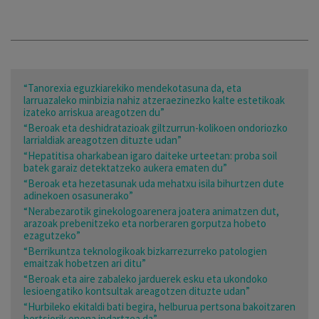
“Tanorexia eguzkiarekiko mendekotasuna da, eta
larruazaleko minbizia nahiz atzeraezinezko kalte estetikoak
izateko arriskua areagotzen du”
“Beroak eta deshidratazioak giltzurrun-kolikoen ondoriozko
larrialdiak areagotzen dituzte udan”
“Hepatitisa oharkabean igaro daiteke urteetan: proba soil
batek garaiz detektatzeko aukera ematen du”
“Beroak eta hezetasunak uda mehatxu isila bihurtzen dute
adinekoen osasunerako”
“Nerabezarotik ginekologoarenera joatera animatzen dut,
arazoak prebenitzeko eta norberaren gorputza hobeto
ezagutzeko”
“Berrikuntza teknologikoak bizkarrezurreko patologien
emaitzak hobetzen ari ditu”
“Beroak eta aire zabaleko jarduerek esku eta ukondoko
lesioengatiko kontsultak areagotzen dituzte udan”
“Hurbileko ekitaldi bati begira, helburua pertsona bakoitzaren
bertsiorik onena indartzea da”