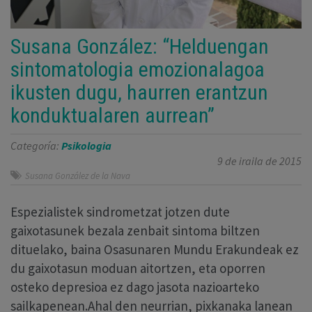
Susana González: “Helduengan
sintomatologia emozionalagoa
ikusten dugu, haurren erantzun
konduktualaren aurrean”
Categoría:
Psikologia
9 de iraila de 2015
Susana González de la Nava
Espezialistek sindrometzat jotzen dute
gaixotasunek bezala zenbait sintoma biltzen
dituelako, baina Osasunaren Mundu Erakundeak ez
du gaixotasun moduan aitortzen, eta oporren
osteko depresioa ez dago jasota nazioarteko
sailkapenean.Ahal den neurrian, pixkanaka lanean