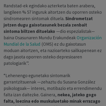
Randstad-ek egindako azterketa baten arabera,
langileen % 57 inguruk aitortzen du oporren osteko
sindromearen sintomak dituela.
Sindrometzat
jotzen dugu gaixotasunek bezala zenbait
sintoma biltzen dituelako
—dio espezialistak—
baina Osasunaren Mundu Erakundeak
Organización
Mundial de la Salud
(OMS) ez du gaixotasun
moduan aitortzen, eta nazioarteko sailkapenean ez
dago jasota oporren osteko depresioaren
patologiarik”.
“Lehenengo egunetako sintomarik
garrantzitsuenak —zehaztu du Susana González
psikologoak— interes, motibazio eta errendimendu
falta izan daitezke. Gainera,
nekea, jateko gogo
falta, loezina edo muskuluetako minak errazago