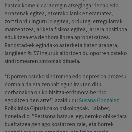
hastea komeni da: zeregin atsegingarrienak edo
errazenak egitea, etxerako lanik ez eramatea,
zortzi ordu inguru lo egitea, ordutegi erregularrak
mantentzea, ariketa fisikoa egitea, jarrera positiboa
edukitzea eta denbora librea aprobetxatzea.
Randstad-ek egindako azterketa baten arabera,
langileen % 57 inguruk aitortzen du oporren osteko
sindromearen sintomak dituela.
“Oporren osteko sindromea edo depresioa prozesu
normala da eta zenbait egun irauten ditu
norbanakoa ohiko bizitza-erritmora berriro
egokitzen den arte”, azaldu du
Susana González
Poliklinika Gipuzkoako psikologoak. Halaber,
honela dio: “Pertsona batzuei eguneroko ohikeriara
bueltatzea gehiago kostatzen zaie, eta horrek
zenbait asaldura emozional eta fisiko eragin