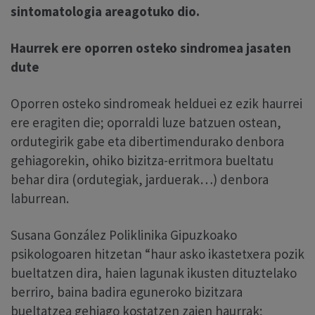
sintomatologia areagotuko dio.
Haurrek ere oporren osteko sindromea jasaten
dute
Oporren osteko sindromeak helduei ez ezik haurrei
ere eragiten die; oporraldi luze batzuen ostean,
ordutegirik gabe eta dibertimendurako denbora
gehiagorekin, ohiko bizitza-erritmora bueltatu
behar dira (ordutegiak, jarduerak…) denbora
laburrean.
Susana González Poliklinika Gipuzkoako
psikologoaren hitzetan “haur asko ikastetxera pozik
bueltatzen dira, haien lagunak ikusten dituztelako
berriro, baina badira eguneroko bizitzara
bueltatzea gehiago kostatzen zaien haurrak;