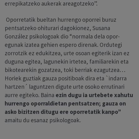
errepikatzeko aukerak areagotzeko”.
Oporretatik bueltan hurrengo oporrei buruz
pentsatzeko ohiturari dagokionez, Susana
González psikologoak dio “normala dela opor-
egunak izatea gehien espero direnak. Ordutegi
zorrotzik ez edukitzea, urte osoan egiterik izan ez
duguna egitea, lagunekin irtetea, familiarekin eta
bikotearekin gozatzea, toki berriak ezagutzea…
Horiek guztiak gauza positiboak dira eta `indarra
hartzen´ laguntzen digute urte osoko errutinari
aurre egiteko. Baina
ezin dugu ia urtebete xahutu
hurrengo oporraldietan pentsatzen; gauza on
asko bizitzen ditugu ere oporretatik kanpo”
amaitu du esanaz psikologoak.