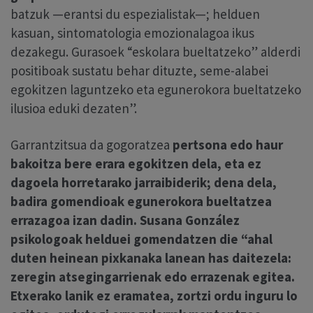
batzuk —erantsi du espezialistak—; helduen
kasuan, sintomatologia emozionalagoa ikus
dezakegu. Gurasoek “eskolara bueltatzeko” alderdi
positiboak sustatu behar dituzte, seme-alabei
egokitzen laguntzeko eta egunerokora bueltatzeko
ilusioa eduki dezaten”.
Garrantzitsua da gogoratzea
pertsona edo haur
bakoitza bere erara egokitzen dela, eta ez
dagoela horretarako jarraibiderik;
dena dela,
badira gomendioak egunerokora bueltatzea
errazagoa izan dadin.
Susana González
psikologoak helduei gomendatzen die “ahal
duten heinean pixkanaka lanean has daitezela:
zeregin atsegingarrienak edo errazenak egitea.
Etxerako lanik ez eramatea, zortzi ordu inguru lo