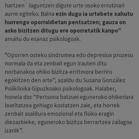
hartzen´ laguntzen digute urte osoko errutinari
aurre egiteko. Baina
ezin dugu ia urtebete xahutu
hurrengo oporraldietan pentsatzen; gauza on
asko bizitzen ditugu ere oporretatik kanpo”
amaitu du esanaz psikologoak.
“Oporren osteko sindromea edo depresioa prozesu
normala da eta zenbait egun irauten ditu
norbanakoa ohiko bizitza-erritmora berriro
egokitzen den arte”, azaldu du Susana González
Poliklinika Gipuzkoako psikologoak. Halaber,
honela dio: “Pertsona batzuei eguneroko ohikeriara
bueltatzea gehiago kostatzen zaie, eta horrek
zenbait asaldura emozional eta fisiko eragin
diezazkieke, eguneroko bizitza berrartzea zailagoa
izanik”.