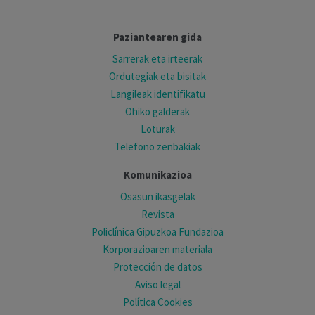
Paziantearen gida
Sarrerak eta irteerak
Ordutegiak eta bisitak
Langileak identifikatu
Ohiko galderak
Loturak
Telefono zenbakiak
Komunikazioa
Osasun ikasgelak
Revista
Policlínica Gipuzkoa Fundazioa
Korporazioaren materiala
Protección de datos
Aviso legal
Política Cookies