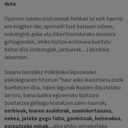
dute
Oporren osteko sindromeak helduei ez ezik haurrei
ere eragiten die; oporraldi luze batzuen ostean,
ordutegirik gabe eta dibertimendurako denbora
gehiagorekin, ohiko bizitza-erritmora bueltatu
behar dira (ordutegiak, jarduerak…) denbora
laburrean.
Susana González Poliklinika Gipuzkoako
psikologoaren hitzetan “haur asko ikastetxera pozik
bueltatzen dira, haien lagunak ikusten dituztelako
berriro, baina badira eguneroko bizitzara
bueltatzea gehiago kostatzen zaien haurrak;
nerbioak, loaren asaldurak, suminkortasuna,
nekea, jateko gogo falta, gonbitoak, beherakoa,
gorputzeko minak…
dira ohiko seinaleetako