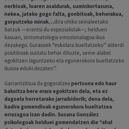
nerbioak, loaren asaldurak, suminkortasuna,
nekea, jateko gogo falta, gonbitoak, beherakoa,
gorputzeko minak…
dira ohiko seinaleetako
batzuk —erantsi du espezialistak—; helduen
kasuan, sintomatologia emozionalagoa ikus
dezakegu. Gurasoek “eskolara bueltatzeko” alderdi
positiboak sustatu behar dituzte, seme-alabei
egokitzen laguntzeko eta egunerokora bueltatzeko
ilusioa eduki dezaten”.
Garrantzitsua da gogoratzea
pertsona edo haur
bakoitza bere erara egokitzen dela, eta ez
dagoela horretarako jarraibiderik;
dena dela,
badira gomendioak egunerokora bueltatzea
errazagoa izan dadin.
Susana González
psikologoak helduei gomendatzen die “ahal