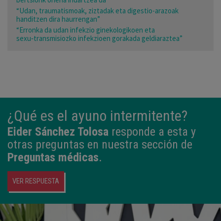
“Udan, traumatismoak, ziztadak eta digestio-arazoak
handitzen dira haurrengan”
“Erronka da udan infekzio ginekologikoen eta
sexu‑transmisiozko infekzioen gorakada geldiaraztea”
¿Qué es el ayuno intermitente?
Eider Sánchez Tolosa
responde a esta y
otras preguntas en nuestra sección de
Preguntas médicas
.
VER RESPUESTA