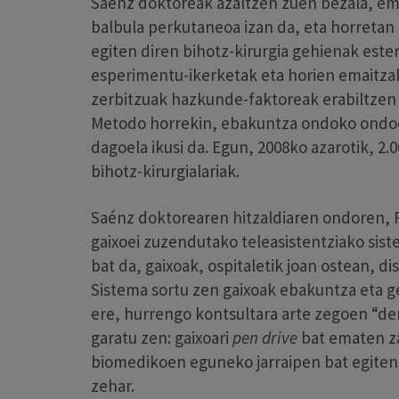
Sáenz doktoreak azaltzen zuen bezala, em
balbula perkutaneoa izan da, eta horretan G
egiten diren bihotz-kirurgia gehienak ester
esperimentu-ikerketak eta horien emaitzak
zerbitzuak hazkunde-faktoreak erabiltzen h
Metodo horrekin, ebakuntza ondoko ondoeza
dagoela ikusi da. Egun, 2008ko azarotik, 2.
bihotz-kirurgialariak.
Saénz doktorearen hitzaldiaren ondoren, 
gaixoei zuzendutako teleasistentziako sis
bat da, gaixoak, ospitaletik joan ostean, 
Sistema sortu zen gaixoak ebakuntza eta g
ere, hurrengo kontsultara arte zegoen “de
garatu zen: gaixoari
pen drive
bat ematen za
biomedikoen eguneko jarraipen bat egiten d
zehar.