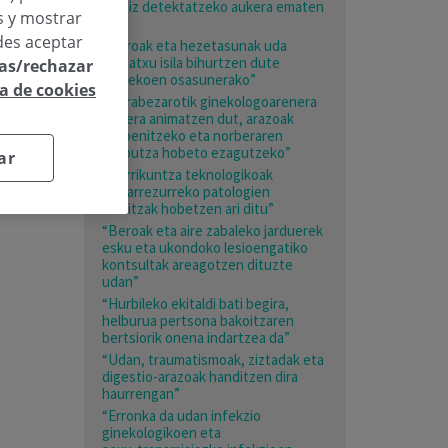
garaiz detektatzeko aukera ematen
os y mostrar
du”
des aceptar
“Beroak eta hezetasunak uda
mehatxu isila bihurtzen dute
las/rechazar
adinekoen osasunerako”
ca de cookies
“Nerabezarotik ginekologoarenera
joatera animatzen dut, arazoak
prebenitzeko eta norberaren
gorputza hobeto ezagutzeko”
ar
“Berrikuntza teknologikoak
bizkarrezurreko patologien
emaitzak hobetzen ari ditu”
“Beroak eta aire zabaleko jarduerek
esku eta ukondoko lesioengatiko
kontsultak areagotzen dituzte
udan”
“Hurbileko ekitaldi bati begira,
helburua pertsona bakoitzaren
bertsiorik onena indartzea da”
“Udan, traumatismoak, ziztadak eta
digestio-arazoak handitzen dira
haurrengan”
“Erronka da udan infekzio
ginekologikoen eta