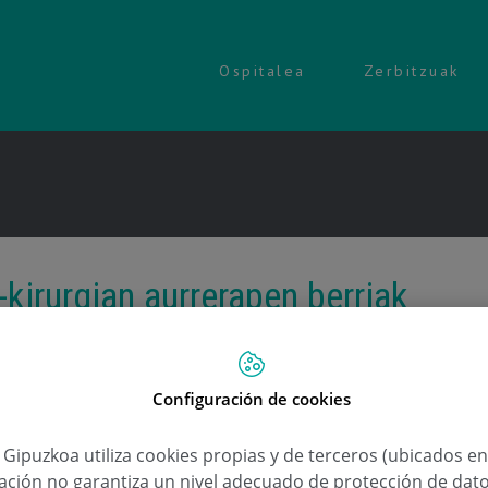
Ospitalea
Zerbitzuak
-kirurgian aurrerapen berriak
gela
13 de ekaina de 2013
Configuración de cookies
,
,
,
,
,
,
,
nak
bihotz-kirurgia
bihotza
cardiología
Corazón
Donostia
Gipuzkoa
a Gipuzkoa utiliza cookies propias y de terceros (ubicados e
lación no garantiza un nivel adecuado de protección de dat