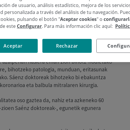
nguru gerturatu ziren Gipuzkoako Poliklinikak
ción de usuario, análisis estadístico, mejora de los servici
oa: Nola hobetu bere bizi-kalitate ebakuntzaren
d personalizada a través del análisis de tu navegación. Pue
A
cookies, pulsando el botón "
Aceptar cookies
" o
configurar
sde este
Configurar
. Para más información clic aquí:
Políti
arteak antolatutako 2013 Bihotzaren Astearen
bihotz-hodietako kirurgialariak eta Sonia Roussel
Aceptar
Rechazar
Configur
Bihotz Kirurgiako Zerbitzukoak, eman zuten.
e azalpenari hasiera eman zion bihotz-hodietako
ere, bihotzeko patologia, munduan, eritasunak
lako. Sáenz doktoreak bihotzeko bi ebakuntza
koronarioa eta balbula mitralaren kirurgia.
litatea oso gaztea da, nahiz eta azkeneko 60
 -zioen Saénz doktoreak-, egunetik egunera