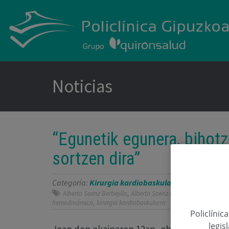
Noticias
“Egunetik egunera, bihotz
sortzen dira”
Categoría:
Kirurgia kardiobaskularra
,
Osasun Ikas
,
,
Alberto Saenz Berbejillo
Alberto Saenz Berbejillo
aurrerape
,
hemodinámica
kirurgia kardiobaskularra
Policlínic
legis