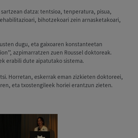
artzean datza: tentsioa, tenperatura, pisua,
ehabilitazioari, bihotzekoari zein arnasketakoari,
usten dugu, eta gaixoaren konstanteetan
aion”, azpimarratzen zuen Roussel doktoreak.
ek erabili dute aipatutako sistema.
itsi. Horretan, eskerrak eman zizkieten doktoreei,
ren, eta txostengileek horiei erantzun zieten.