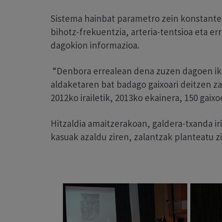
Sistema hainbat parametro zein konstante s
bihotz-frekuentzia, arteria-tentsioa eta err
dagokion informazioa.
“Denbora errealean dena zuzen dagoen ik
aldaketaren bat badago gaixoari deitzen z
2012ko irailetik, 2013ko ekainera, 150 gaixo
Hitzaldia amaitzerakoan, galdera-txanda ir
kasuak azaldu ziren, zalantzak planteatu zi