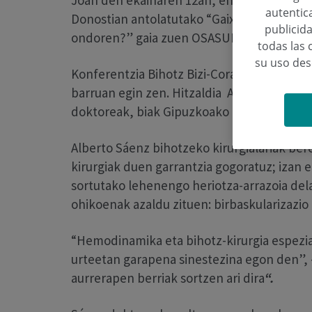
Joan den ekainaren 12an, ehun gipuzkoar i
autentica
Donostian antolatutako “Gaixo Kardiologik
publicida
ondoren?” gaia zuen OSASUNAREN GELAR
todas las 
su uso de
Konferentzia Bihotz Bizi-Corazón Vivo Elk
barruan egin zen. Hitzaldia Alberto Sáenz 
doktoreak, biak Gipuzkoako Poliklinikako 
Alberto Sáenz bihotzeko kirurgialariak ber
kirurgiak duen garrantzia gogoratuz; izan 
sortutako lehenengo heriotza-arrazoia de
ohikoenak azaldu zituen: birbaskularizazio 
“Hemodinamika eta bihotz-kirurgia espezia
urteetan garapena sinestezina egon den”,
aurrerapen berriak sortzen ari dira
“.