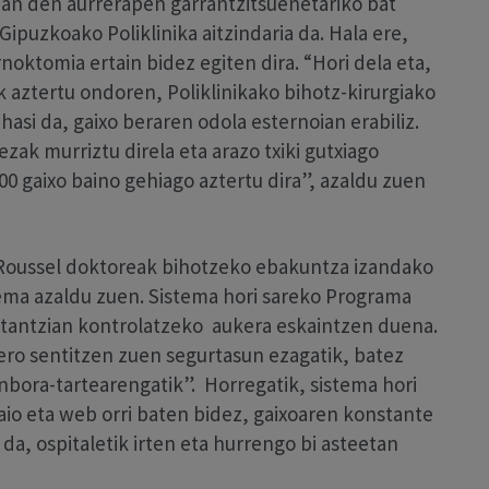
an den aurrerapen garrantzitsuenetariko bat
ipuzkoako Poliklinika aitzindaria da. Hala ere,
noktomia ertain bidez egiten dira. “Hori dela eta,
 aztertu ondoren, Poliklinikako bihotz-kirurgiako
asi da, gaixo beraren odola esternoian erabiliz.
k murriztu direla eta arazo txiki gutxiago
000 gaixo baino gehiago aztertu dira”, azaldu zuen
Roussel doktoreak bihotzeko ebakuntza izandako
tema azaldu zuen. Sistema hori sareko Programa
distantzian kontrolatzeko aukera eskaintzen duena.
ero sentitzen zuen segurtasun ezagatik, batez
nbora-tartearengatik”. Horregatik, sistema hori
io eta web orri baten bidez, gaixoaren konstante
a, ospitaletik irten eta hurrengo bi asteetan