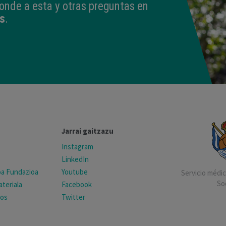
onde a esta y otras preguntas en
s
.
Jarrai gaitzazu
Instagram
LinkedIn
koa Fundazioa
Youtube
Servicio médico
So
teriala
Facebook
tos
Twitter