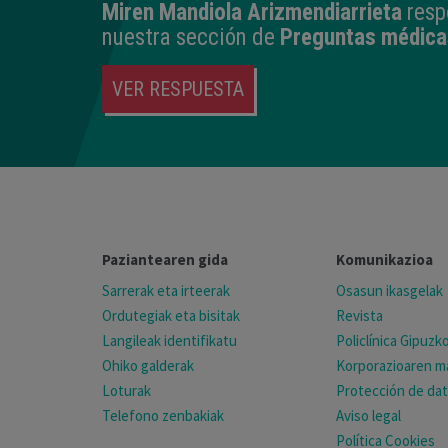
Miren Mandiola Arizmendiarrieta
resp
nuestra sección de
Preguntas médica
VER RESPUESTA
Paziantearen gida
Komunikazioa
Sarrerak eta irteerak
Osasun ikasgelak
Ordutegiak eta bisitak
Revista
Langileak identifikatu
Policlínica Gipuz
Ohiko galderak
Korporazioaren ma
Loturak
Protección de da
Telefono zenbakiak
Aviso legal
Política Cookies