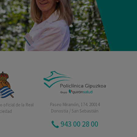
Paseo Miramón, 174. 20014
 oficial de la Real
Donostia / San Sebastián
ciedad
943 00 28 00