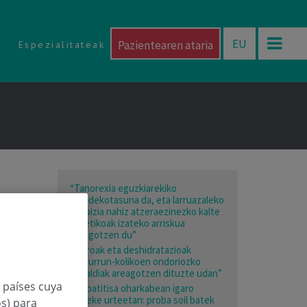
EU
Pazientearen ataria
Espezialitateak
“Tanorexia eguzkiarekiko
mendekotasuna da, eta larruazaleko
minbizia nahiz atzeraezinezko kalte
estetikoak izateko arriskua
areagotzen du”
“Beroak eta deshidratazioak
giltzurrun-kolikoen ondoriozko
larrialdiak areagotzen dituzte udan”
n países cuya
“Hepatitisa oharkabean igaro
daiteke urteetan: proba soil batek
os) para