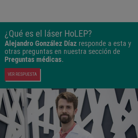
¿Qué es el láser HoLEP?
Alejandro González Díaz
responde a esta y
otras preguntas en nuestra sección de
Preguntas médicas
.
VER RESPUESTA