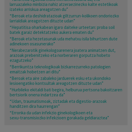
larruazaleko minbizia nahiz atzeraezinezko kalte estetikoak
izateko arriskua areagotzen du”
“Beroak eta deshidratazioak giltzurrun-kolikoen ondoriozko
larrialdiak areagotzen dituzte udan”
“Hepatitisa oharkabean igaro daiteke urteetan: proba soil
batek garaiz detektatzeko aukera ematen du”
“Beroak eta hezetasunak uda mehatxu isila bihurtzen dute
adinekoen osasunerako”
“Nerabezarotik ginekologoarenera joatera animatzen dut,
arazoak prebenitzeko eta norberaren gorputza hobeto
ezagutzeko”
“Berrikuntza teknologikoak bizkarrezurreko patologien
emaitzak hobetzen ari ditu”
“Beroak eta aire zabaleko jarduerek esku eta ukondoko
lesioengatiko kontsultak areagotzen dituzte udan”
“Hurbileko ekitaldi bati begira, helburua pertsona bakoitzaren
bertsiorik onena indartzea da”
“Udan, traumatismoak, ziztadak eta digestio-arazoak
handitzen dira haurrengan”
“Erronka da udan infekzio ginekologikoen eta
sexu‑transmisiozko infekzioen gorakada geldiaraztea”