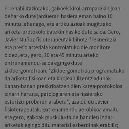
Errehabilitaziorako, gaixoek kirol-arroparekin joan
beharko dute jarduerari hasiera eman baino 10
minutu lehenago, eta artikulazioak mugitzeko
ariketa-protokolo batekin hasiko dute saioa. Gero,
Javier Muñoz fisioterapeutak bihotz-frekuentzia
eta presio arteriala kontrolatuko die monitore
bidez, eta, gero, 20 eta 45 minutu arteko
entrenamendu-saioa egingo dute
zikloergometroan. “Zikloergometroa programatuko
da ariketa fisikoan eta kirolean lizentziadunak
banan-banan preskribatzen dien karga-protokoloa
oinarri hartuta, patologiaren eta hasierako
esfortzu-probaren arabera”, azaldu du Javier
fisioterapeutak. Entrenamendu aerobikoa amaitu
eta gero, gaixoak muskulu-talde handien indar-
ariketak egingo ditu material ezberdinak erabiliz;