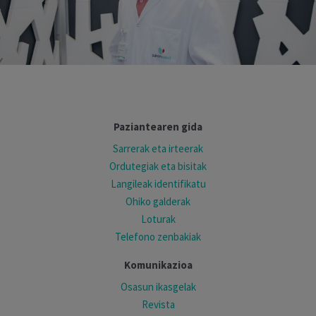
Paziantearen gida
Sarrerak eta irteerak
Ordutegiak eta bisitak
Langileak identifikatu
Ohiko galderak
Loturak
Telefono zenbakiak
Komunikazioa
Osasun ikasgelak
Revista