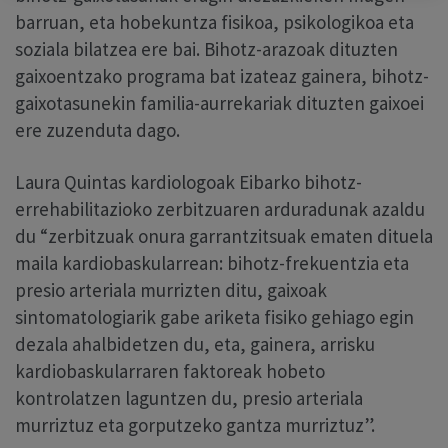
barruan, eta hobekuntza fisikoa, psikologikoa eta
soziala bilatzea ere bai. Bihotz-arazoak dituzten
gaixoentzako programa bat izateaz gainera, bihotz-
gaixotasunekin familia-aurrekariak dituzten gaixoei
ere zuzenduta dago.
Laura Quintas kardiologoak Eibarko bihotz-
errehabilitazioko zerbitzuaren arduradunak azaldu
du “zerbitzuak onura garrantzitsuak ematen dituela
maila kardiobaskularrean: bihotz-frekuentzia eta
presio arteriala murrizten ditu, gaixoak
sintomatologiarik gabe ariketa fisiko gehiago egin
dezala ahalbidetzen du, eta, gainera, arrisku
kardiobaskularraren faktoreak hobeto
kontrolatzen laguntzen du, presio arteriala
murriztuz eta gorputzeko gantza murriztuz”.