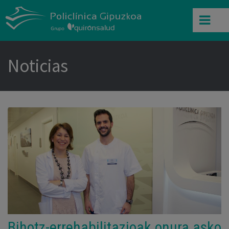
Noticias
Bihotz-errehabilitazioak onura asko