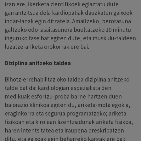
izan ere, ikerketa zientifikoek egiaztatu dute
garrantzitsua dela kardiopatiak dauzkaten gaixoek
indar-lanak egin ditzatela. Amaitzeko, berotasuna
galtzeko edo lasaitasunera bueltatzeko 10 minutu
inguruko fase bat egiten dute, eta muskulu-taldeen
luzatze-ariketa orokorrak ere bai.
Diziplina anitzeko taldea
Bihotz-errehabilitazioko taldea diziplina anitzeko
talde bat da: kardiologian espezialista den
medikuak esfortzu-proba barne hartzen duen
balorazio klinikoa egiten du, ariketa-mota egokia,
eraginkorra eta segurua programatzeko; ariketa
fisikoan eta kirolean lizentziadunak ariketa fisikoa,
haren intentsitatea eta iraupena preskribatzen
ditu, eta gaixoak egin beharreko kargak ere bai;