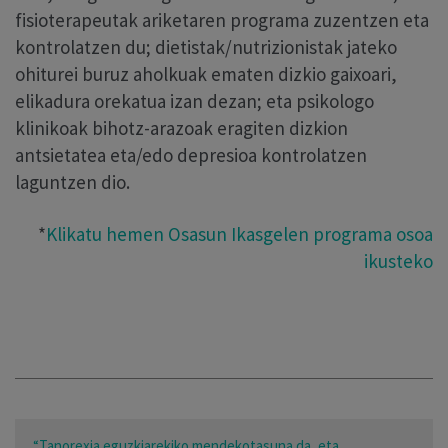
fisioterapeutak ariketaren programa zuzentzen eta
kontrolatzen du; dietistak/nutrizionistak jateko
ohiturei buruz aholkuak ematen dizkio gaixoari,
elikadura orekatua izan dezan; eta psikologo
klinikoak bihotz-arazoak eragiten dizkion
antsietatea eta/edo depresioa kontrolatzen
laguntzen dio.
*
Klikatu hemen Osasun Ikasgelen programa osoa
ikusteko
“Tanorexia eguzkiarekiko mendekotasuna da, eta