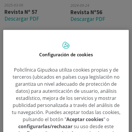
2025-03-06
2024-09-24
Revista Nº 57
Revista Nº56
Descargar PDF
Descargar PDF
2024-09-24
Revista Nº 56
Descargar PDF
Configuración de cookies
Policlínica Gipuzkoa utiliza cookies propias y de
terceros (ubicados en países cuya legislación no
garantiza un nivel adecuado de protección de
datos) para autenticación de usuario, análisis
estadístico, mejora de los servicios y mostrar
publicidad personalizada a través del análisis de
tu navegación. Puedes aceptar todas las cookies,
2024-05-31
pulsando el botón "
Aceptar cookies
" o
Revista Nº 55
configurarlas/rechazar
su uso desde este
Descargar PDF