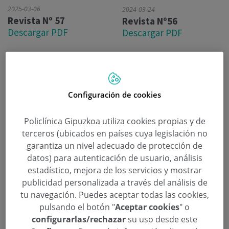
2025-03-06
2024-09-24
Revista Nº 57
Revista Nº56
Descargar PDF
Descargar PDF
2024-09-24
Revista Nº 56
Descargar PDF
Configuración de cookies
Policlínica Gipuzkoa utiliza cookies propias y de
terceros (ubicados en países cuya legislación no
garantiza un nivel adecuado de protección de
datos) para autenticación de usuario, análisis
estadístico, mejora de los servicios y mostrar
publicidad personalizada a través del análisis de
tu navegación. Puedes aceptar todas las cookies,
2024-05-31
pulsando el botón "
Aceptar cookies
" o
Revista Nº 55
configurarlas/rechazar
su uso desde este
Descargar PDF