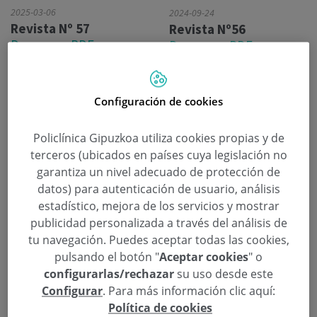
2025-03-06
2024-09-24
Revista Nº 57
Revista Nº56
Descargar PDF
Descargar PDF
2024-09-24
Configuración de cookies
Revista Nº 56
Descargar PDF
Policlínica Gipuzkoa utiliza cookies propias y de
terceros (ubicados en países cuya legislación no
garantiza un nivel adecuado de protección de
datos) para autenticación de usuario, análisis
estadístico, mejora de los servicios y mostrar
publicidad personalizada a través del análisis de
tu navegación. Puedes aceptar todas las cookies,
pulsando el botón "
Aceptar cookies
" o
2024-05-31
configurarlas/rechazar
su uso desde este
Revista Nº 55
Configurar
. Para más información clic aquí:
Descargar PDF
Política de cookies