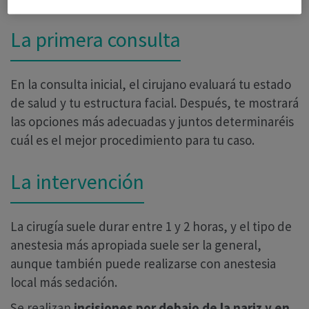
La primera consulta
En la consulta inicial, el cirujano evaluará tu estado
de salud y tu estructura facial. Después, te mostrará
las opciones más adecuadas y juntos determinaréis
cuál es el mejor procedimiento para tu caso.
La intervención
La cirugía suele durar entre 1 y 2 horas, y el tipo de
anestesia más apropiada suele ser la general,
aunque también puede realizarse con anestesia
local más sedación.
Se realizan
incisiones por debajo de la nariz y en