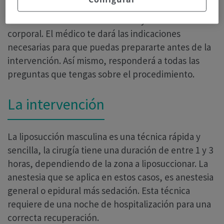
En la consulta inicial, el cirujano hará una
evaluación de tu estado de salud y estructura
corporal. El médico te dará las indicaciones
necesarias para que puedas prepararte antes de la
intervención. Así mismo, responderá a todas las
preguntas que tengas sobre el procedimiento.
La intervención
La liposucción masculina es una técnica rápida y
sencilla, la cirugía tiene una duración de entre 1 y 3
horas, dependiendo de la zona a liposuccionar. La
anestesia que se aplica en estos casos, es anestesia
general o epidural más sedación. Esta técnica
requiere de una noche de hospitalización para una
correcta recuperación.