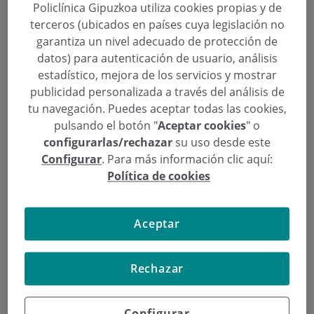
Policlínica Gipuzkoa utiliza cookies propias y de
La lipoescultura es un procedimiento quirúrgico
terceros (ubicados en países cuya legislación no
gracias al cual se eliminan los depósitos de grasa
garantiza un nivel adecuado de protección de
localizada y se esculpen diferentes zonas del
datos) para autenticación de usuario, análisis
cuerpo.
estadístico, mejora de los servicios y mostrar
publicidad personalizada a través del análisis de
La liposucción no es un método para perder peso,
tu navegación. Puedes aceptar todas las cookies,
sino para definir la silueta eliminando los depósitos
pulsando el botón "
Aceptar cookies
" o
de grasa localizados. Esta intervención se puede
configurarlas/rechazar
su uso desde este
practicar en una o varias zonas del cuerpo, como en
Configurar
. Para más información clic aquí:
el abdomen, flancos, cadera, muslos, rodillas...
Política de cookies
En el caso de los hombres, la grasa es más fibrosa y
las zonas a tratar también, aunque la recuperación
Aceptar
postoperatoria es similar que en el caso de la mujer.
Rechazar
La primera consulta
Configurar