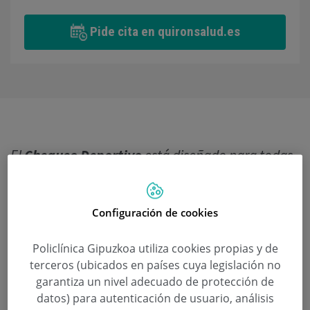
Pide cita en quironsalud.es
El
Chequeo Deportivo
está diseñado para todas
aquellas personas que practican una actividad
física con regularidad, también para aquellas
que tienen un nivel de exigencia superior o que
Configuración de cookies
incluso practican un deporte a nivel profesional.
El chequeo se adaptará a cada caso concreto.
Policlínica Gipuzkoa utiliza cookies propias y de
El
director médico
del chequeo, especializado en
terceros (ubicados en países cuya legislación no
Medicina Deportiva, valorará de forma individual
garantiza un nivel adecuado de protección de
datos) para autenticación de usuario, análisis
qué prueba debe incorporarse específicamente