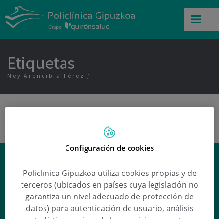
Etiquetas
Ney Arencibia Pérez
Configuración de cookies
¿Por qué salen los orzuelos?
Policlínica Gipuzkoa utiliza cookies propias y de
Lourdes Rosalía Ruiz Vera
responde a esta
terceros (ubicados en países cuya legislación no
y otras preguntas en nuestra sección de
garantiza un nivel adecuado de protección de
Preguntas médicas
.
datos) para autenticación de usuario, análisis