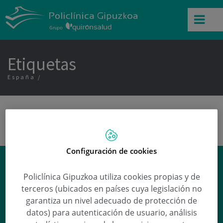
Etiquetas
España
Configuración de cookies
¿Qué es la apnea del sueño?
Policlínica Gipuzkoa utiliza cookies propias y de
Ana Arena
responde a esta y otras
terceros (ubicados en países cuya legislación no
preguntas en nuestra sección de
garantiza un nivel adecuado de protección de
Preguntas médicas
.
datos) para autenticación de usuario, análisis