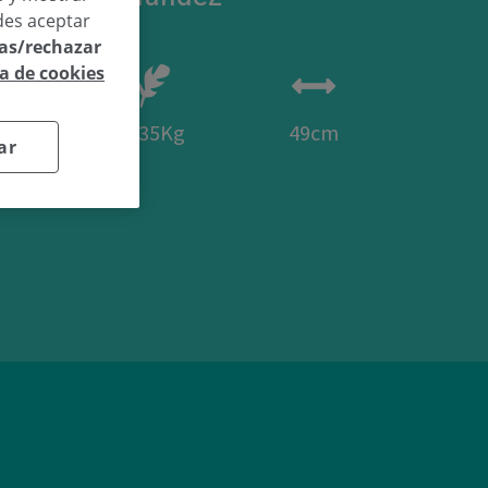
des aceptar
las/rechazar
ca de cookies
32
3.35Kg
49cm
ar