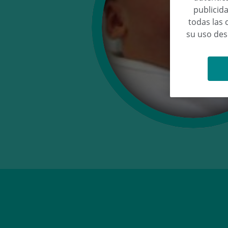
publicida
todas las 
su uso de