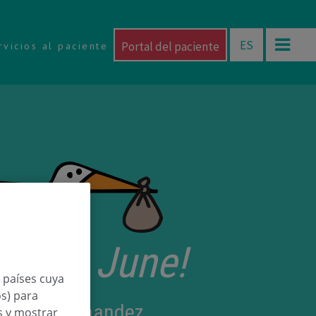
ES
Portal del paciente
rvicios al paciente
etorri June!
n países cuya
os) para
 Lopez Hernandez
os y mostrar