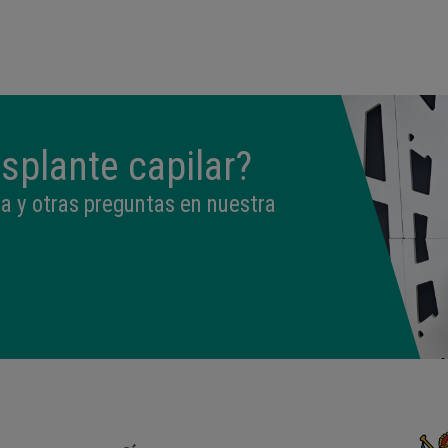
09:50
3,330 kg
49 cm
splante capilar?
a y otras preguntas en nuestra