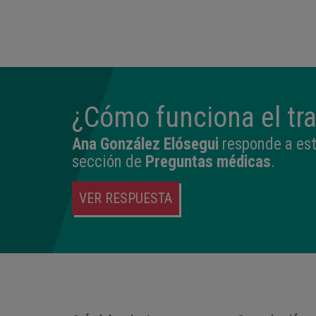
14:04
2,540 kg
45 cm
¿Cómo funciona el tra
Ana González Elósegui
responde a est
sección de
Preguntas médicas
.
VER RESPUESTA