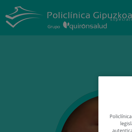
Especial
Policlínic
legis
autentica