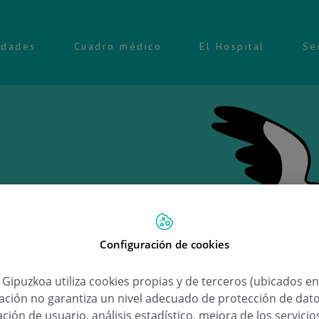
idades
Cuadro médico
El Hospital
Se
Configuración de cookies
Ongi 
a Gipuzkoa utiliza cookies propias y de terceros (ubicados e
lación no garantiza un nivel adecuado de protección de dat
June
ción de usuario, análisis estadístico, mejora de los servici