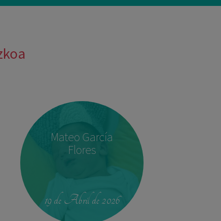
uzkoa
Mateo García
Flores
19 de Abril de 2026