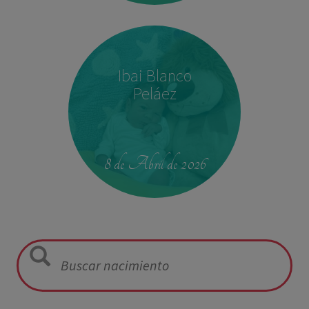
Ibai Blanco
Peláez
23:39
2,680 kg
46.5 cm
8 de Abril de 2026