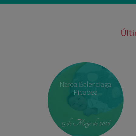
Últi
Naroa Balenciaga
Picabea
15 de Mayo de 2026