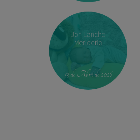
Jon Lancho
Merideño
00:42
4.330 kg
52,5 cm
13 de Abril de 2026