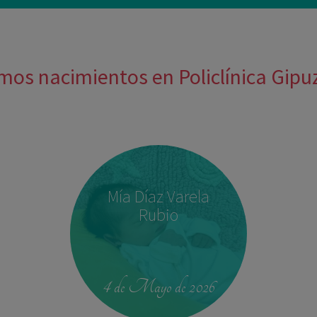
mos nacimientos en Policlínica Gip
Mía Díaz Varela
Rubio
4 de Mayo de 2026