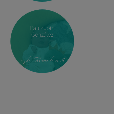
Pau Zubiri
González
22:37
3,780 kg
52 cm
25 de Marzo de 2026