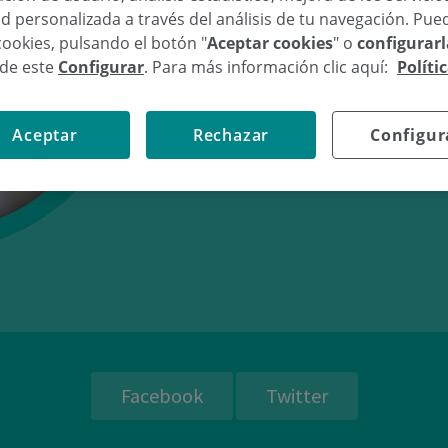
d personalizada a través del análisis de tu navegación. Pue
cookies, pulsando el botón "
Aceptar cookies
" o
configurar
sde este
Configurar
. Para más información clic aquí:
Políti
14/09/10
15:
Aceptar
Rechazar
Configur
Facebook
Twitter