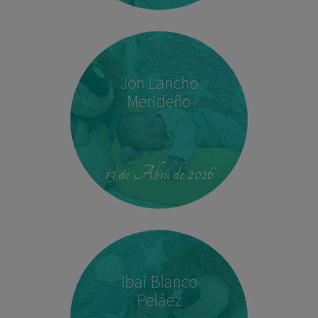
Jon Lancho
Merideño
22:37
3,780 kg
52 cm
13 de Abril de 2026
Ibai Blanco
Peláez