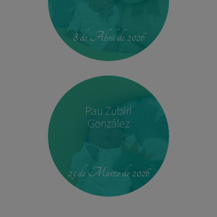
14:04
2,540 kg
45 cm
8 de Abril de 2026
Pau Zubiri
González
09:50
3,330 kg
49 cm
25 de Marzo de 2026