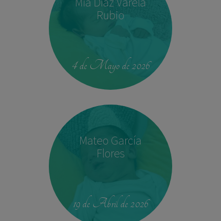
Mía Díaz Varela
Rubio
00:42
4.330 kg
52,5 cm
4 de Mayo de 2026
Mateo García
Flores
23:39
2,680 kg
46.5 cm
19 de Abril de 2026