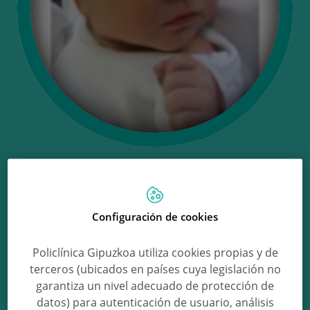
Ongi etorri
Configuración de cookies
Javier!
Policlínica Gipuzkoa utiliza cookies propias y de
terceros (ubicados en países cuya legislación no
garantiza un nivel adecuado de protección de
Javier Lesaca Molins
datos) para autenticación de usuario, análisis