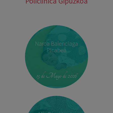
Policlínica Gipuzkoa
Naroa Balenciaga
Picabea
15 de Mayo de 2026