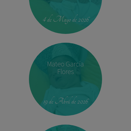
00:42
4.330 kg
52,5 cm
4 de Mayo de 2026
Mateo García
Flores
23:39
2,680 kg
46.5 cm
19 de Abril de 2026