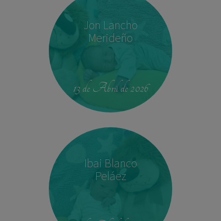
Jon Lancho
Merideño
22:37
3,780 kg
52 cm
13 de Abril de 2026
Ibai Blanco
Peláez
14:04
2,540 kg
45 cm