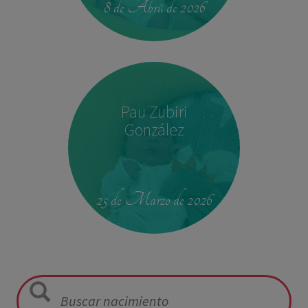
8 de Abril de 2026
Pau Zubiri
González
09:50
3,330 kg
49 cm
25 de Marzo de 2026