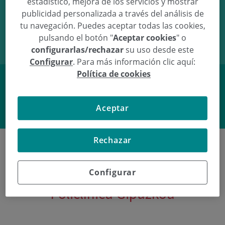
estadístico, mejora de los servicios y mostrar
publicidad personalizada a través del análisis de
02/01/11
20:32
3.81Kg
51.5cm
tu navegación. Puedes aceptar todas las cookies,
pulsando el botón "
Aceptar cookies
" o
configurarlas/rechazar
su uso desde este
Configurar
. Para más información clic aquí:
Política de cookies
Facebook
Twitter
Aceptar
Rechazar
Configurar
Últimos nacimientos en
Policlínica Gipuzkoa