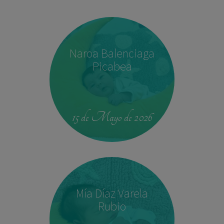
Naroa Balenciaga
Picabea
15 de Mayo de 2026
Mía Díaz Varela
Rubio