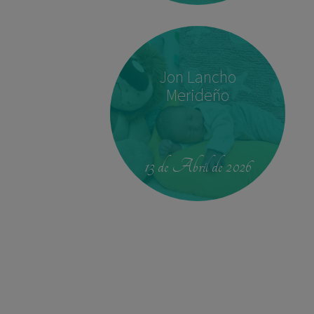
Jon Lancho
Merideño
00:42
4.330 kg
52,5 cm
13 de Abril de 2026