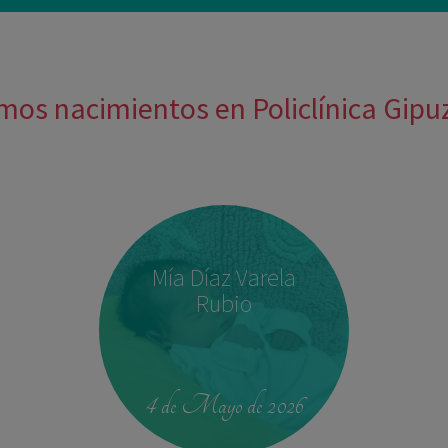
mos nacimientos en Policlínica Gip
Mía Díaz Varela
Rubio
4 de Mayo de 2026