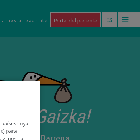
ES
Portal del paciente
rvicios al paciente
torri Gaizka!
n países cuya
os) para
 Zurimendi Barrena
os y mostrar