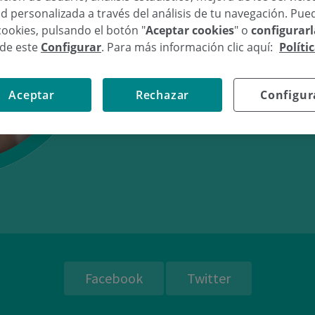
d personalizada a través del análisis de tu navegación. Pue
cookies, pulsando el botón "
Aceptar cookies
" o
configurar
sde este
Configurar
. Para más información clic aquí:
Políti
21/08/08
09:
Aceptar
Rechazar
Configur
Facebook
Twitter