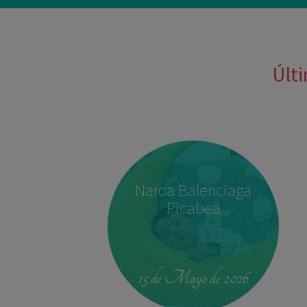
Últi
Naroa Balenciaga
Picabea
15 de Mayo de 2026