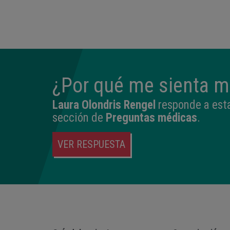
14:04
2,540 kg
45 cm
¿Por qué me sienta ma
Laura Olondris Rengel
responde a esta
sección de
Preguntas médicas
.
VER RESPUESTA