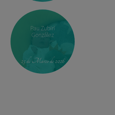
Pau Zubiri
González
22:37
3,780 kg
52 cm
25 de Marzo de 2026