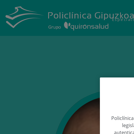
Especial
Policlínic
legis
autentica