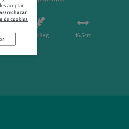
des aceptar
las/rechazar
ca de cookies
05
2.48Kg
46.5cm
ar