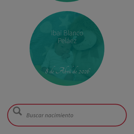
Ibai Blanco
Peláez
23:39
2,680 kg
46.5 cm
8 de Abril de 2026