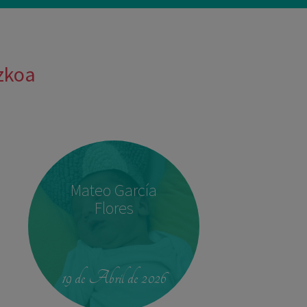
uzkoa
Mateo García
Flores
19 de Abril de 2026