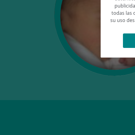
publicida
todas las 
su uso de