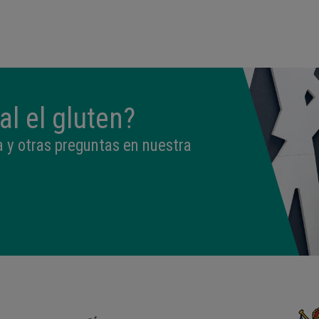
09:50
3,330 kg
49 cm
l el gluten?
 y otras preguntas en nuestra