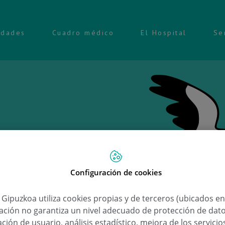
idades
Cuadro médico
El Hospital
Se
Configuración de cookies
Ongi e
a Gipuzkoa utiliza cookies propias y de terceros (ubicados e
lación no garantiza un nivel adecuado de protección de dat
Gaizka
ción de usuario, análisis estadístico, mejora de los servici