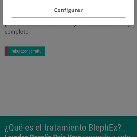
impartir a los escolares una charla informativa
Configurar
sobre la importancia de un buen desayuno y luego
pasan a disfrutar de un desayuno cardiosaludable y
completo.
Irakurtzen jarraitu
¿Qué es el tratamiento BlephEx?