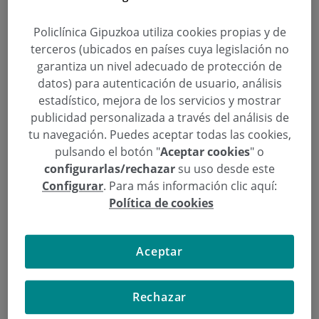
Un 40% de los escolares vascos no
toma fruta en el desayuno
Policlínica Gipuzkoa utiliza cookies propias y de
terceros (ubicados en países cuya legislación no
Categoría:
Jarduerak
garantiza un nivel adecuado de protección de
7 de azaroa de 2014
datos) para autenticación de usuario, análisis
,
,
Asociación Bihotz Bizi - Corazón Vivo
Comunidad Autónoma Vasca
estadístico, mejora de los servicios y mostrar
,
,
Corazón
Desayuno Cardiosaludable
escolares
publicidad personalizada a través del análisis de
tu navegación. Puedes aceptar todas las cookies,
La Asociación Bihotz Bizi-Corazón Vivo organiza la
pulsando el botón "
Aceptar cookies
" o
XV Edición de los Desayunos Cardiosaludables para
configurarlas/rechazar
su uso desde este
escolares en colaboración con Policlínica Gipuzkoa,
Configurar
. Para más información clic aquí:
la Federación Vasca de Panadería, Ausolan, Eroski,
Política de cookies
el Consejo de Farmacéuticos del País Vasco y la
Universidad del País Vasco (UPV/EHU). Mañana, 6
Aceptar
de noviembre, arrancará en el Colegio SUMMA
Aldapeta de San Sebastián la XV edición de esta
iniciativa, que este curso llegará a 146 centros
Rechazar
escolares y 5.824 alumnos. La actividad consiste en